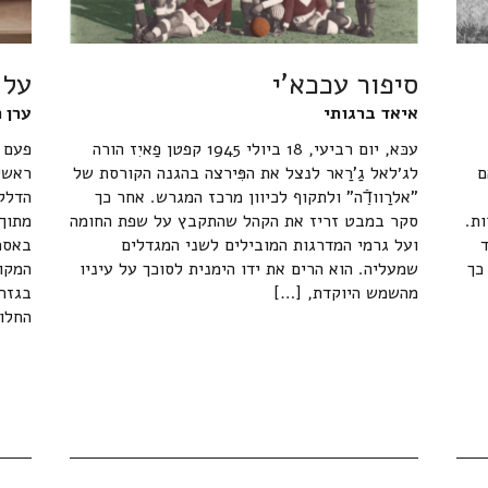
סיפור עככא'י
על 
איאד ברגותי
ערן 
עכּא, יום רביעי, 18 ביולי 1945 קפטן פַאיִז הורה
פעם 
ם
לג׳לאל גַ'רַאר לנצל את הפִּירצה בהגנה הקורסת של
ראשי
"אלרַוודַֿה" ולתקוף לכיוון מרכז המגרש. אחר כך
הדלק 
ת.
סקר במבט זריז את הקהל שהתקבץ על שפת החומה
מתוך
ועל גרמי המדרגות המובילים לשני המגדלים
באסמ
כך
שמעליה. הוא הרים את ידו הימנית לסוכך על עיניו
המקו
מהשמש היוקדת, […]
בגזרה
החלו