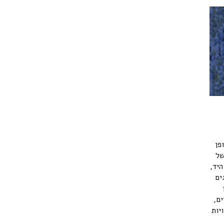
פן
של
יד,
ים
ים,
יות