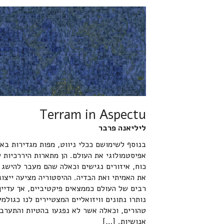
Terram in Aspectu
ליליאנה פרבר
בנוסף לשימושם ככלי ניווט, מפות מגדירות באו
אפיסטמולוגי את העולם. הן מתארות היררכיות 
כוח, איזורים נגישים וכאלה שהם מעבר להישג ה
את האמיתי ואת הבדיה. ההיסטוריה מציעה ייצוג
רבים של העולם כממצאים פיקטיביים, אך עדיין
נותרו נתונים וויזואליים המצטיירים לנו כגולמי
טהורים, וכאלה אשר לא נפגעו בהטיות והתערבו
אנושיות. […]