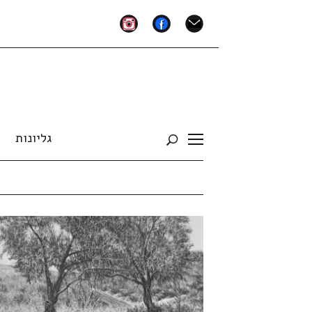
instagram
facebook
mail
גליונות
Toggle
sidebar
&
navigation