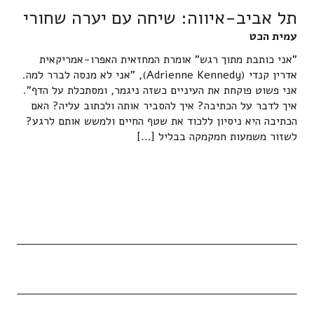
תל אביב-איווה: שיחה עם יערה שחורי
עמית הכט
"אני כותבת מתוך רגש" אומרת המחזאית האפרו-אמריקאית
אדרין קנדי (Adrienne Kennedy), "אני לא מנסה לברר למה.
אני פשוט פוקחת את העיניים כשזה ניגמר, ומסתכלת על הדף".
איך לדבר על הכתיבה? איך להסביר אותה ולכתוב עליה? האם
הכתיבה היא ניסיון ללכוד את שטף החיים ולמשש אותם לרגע?
לשזור משמעות חמקמקה בבליל […]