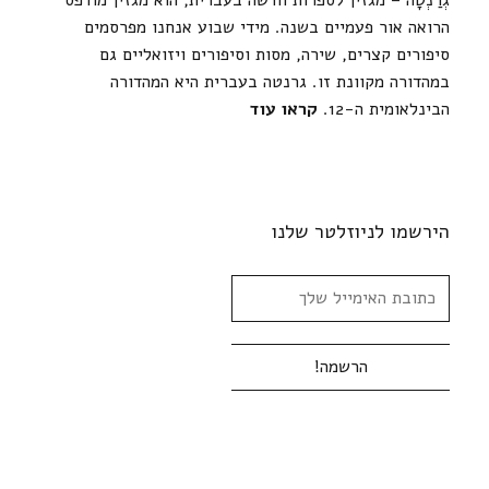
גְרַנְטָה – מגזין לספרות חדשה בעברית, הוא מגזין מודפס
הרואה אור פעמיים בשנה. מידי שבוע אנחנו מפרסמים
סיפורים קצרים, שירה, מסות וסיפורים ויזואליים גם
במהדורה מקוונת זו. גרנטה בעברית היא המהדורה
הבינלאומית ה-12.
קראו עוד
הירשמו לניוזלטר שלנו