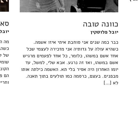
סא
כוונה טובה
יובל
יובל פלוטקין
מה ה
כבר כמה שנים אני סוחבת איתי איזו אשמה.
כשהג
כשהיא עולה על גדותיה אני מזכירה לעצמי שכל
של קו
אחד אשם במשהו, כלומר, כל אחד לפעמים מרגיש
שומע
אשם במשהו, ואז זה נרגע. אבא שלי, למשל, עד
הקונ
יומו האחרון היה אסיר בלי תא. האשמה כילתה אותו
הם פנ
מבפנים. בעצם, כרסמה כמו תולעים בתוך תאנה.
וחרי
לא […]