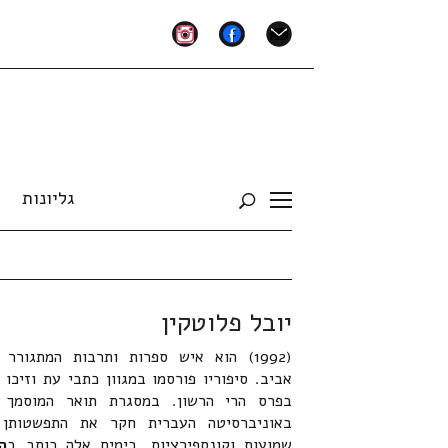
instagram
facebook
mail
גליונות
Toggle
sidebar
&
navigation
יובל פלוטקין
(1992) הוא איש ספרות ותרבות המתגורר 
אביב. סיפוריו פורסמו במגוון כתבי עת וזיכו 
בפרס הרי הרשון. במסגרת תואר המוסמך 
באוניברסיטה העברית חקר את התפשטותן
שמועות וקונספירציות. בימים אלה כותב ב
ה