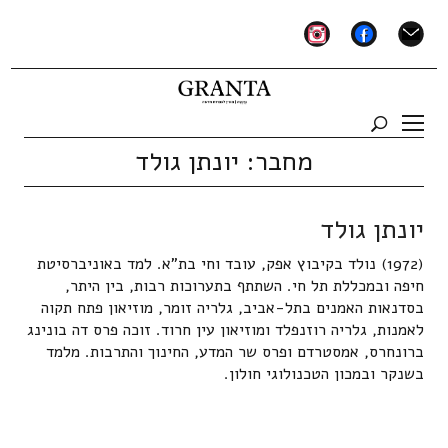
instagram
facebook
mail
מחבר:
יונתן גולד
יונתן גולד
(1972) נולד בקיבוץ אפק, עובד וחי בת"א. למד באוניברסיטת
חיפה ובמכללת תל חי. השתתף בתערוכות רבות, בין היתר,
בסדנאות האמנים בתל-אביב, גלריה זומר, מוזיאון פתח תקוה
לאמנות, גלריה רוזנפלד ומוזיאון עין חרוד. זוכה פרס דה בונינג
ברונחרס, אמסטרדם ופרס שר המדע, החינוך והתרבות. מלמד
בשנקר ובמכון הטכנולוגי חולון.