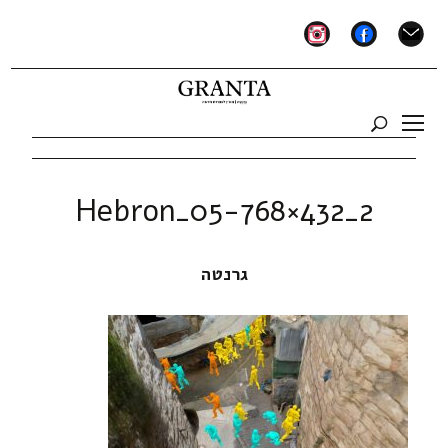
instagram
facebook
mail
2_Hebron_05-768×432
גרנטה