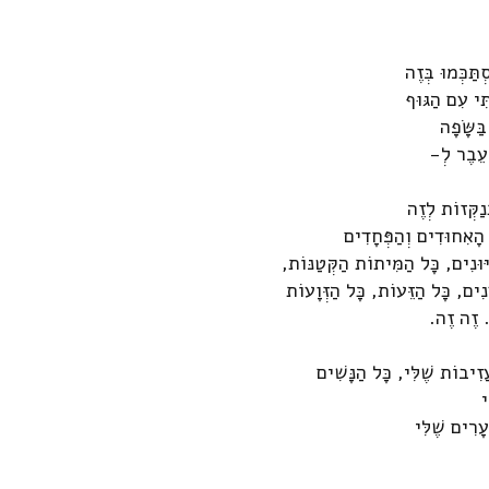
תַּכְּמוּ בְּזֶה
ִּי עִם הַגּוּף
בַּשָּׂפָה
עֵבֶר לְ-
נַקְּזוֹת לְזֶה
 הָאִחוּדִים וְהַפְּחָדִים
יּוּנִים, כָּל הַמִּיתוֹת הַקְּטַנּוֹת,
נִים, כָּל הַזֵּעוֹת, כָּל הַזְּוָעוֹת
 זֶה זֶה.
ֲזִיבוֹת שֶׁלִּי, כָּל הַנָּשִׁים
י
עָרִים שֶׁלִּי