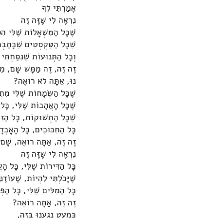
אָמַרְתִּי לְךָ
נִרְאֶה לִי שֶׁזֶּה זֶה
שֶׁכָּל הַמִּשְׁאָלוֹת שֶׁלִּי הִסְ
שֶׁכָּל הַטֶּקְסְטִים שֶׁכָּתַבְת
וְכָל הַתְּנוּעוֹת שֶׁנִּסַּחְתִּי 
זֶה זֶה, זֶה מַמָּשׁ שָׁם, מֵ
נוּ, אַתָּה לֹא רוֹאֶה?
שֶׁכָּל הַשְּׂמָחוֹת שֶׁלִּי מִתְ
שֶׁכָּל הָאֲהָבוֹת שֶׁלִּי, כָּל
שֶׁכָּל הַתְּשׁוּקוֹת, כָּל הַזִּ
כָּל הַחִכּוּכִים, כָּל הָאָבְדָ
זֶה זֶה, אַתָּה רוֹאֶה, שָׁם.
נִרְאֶה לִי שֶׁזֶּה זֶה
כָּל הַדִּירוֹת שֶׁלִּי, כָּל הָע
שֶׁיָּכֹלְתִּי לִהְיוֹת, שֶׁעוֹדֶנִּ
כָּל הַמִּלִּים שֶׁלִּי, כָּל הַפְּ
זֶה זֶה, אַתָּה רוֹאֶה?
כִּמְעַט נָגַעְנוּ בְּזֶה,