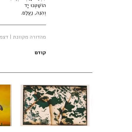
הוֹשַׁטְנוּ יָד
וְהִנֵּה, נֶעֱלַם.
מהדורה מקוונת | דצמבר 2
קודם