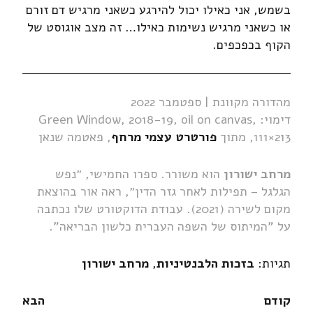
בשמש, אני כאילו יכול להירגע כשאני מרגיש דם זורם
או כשאני מרגיש נשימות כאילו… זה מצב אוגוסט של
הקוף בכפכפים.
מהדורה מקוונת | ספטמבר 2022
דימוי: Green Window, 2018-19, oil on canvas,
111×213, מתוך
פורטרט עצמי מרחף
, פאטמה שנאן
מרחב ישורון
הוא משורר. ספרו החמישי, ״נפש
הגלגל – תפילות לאחר גזר הדין״, ראה אור בהוצאת
מקום לשירה (2021). עבודת הדוקטורט שלו נכתבה
על "המיתוס של השפה העברית כלשון הבריאה".
תגיות:
בזכות הלבנטיניות
,
מרחב ישורון
קודם
הבא