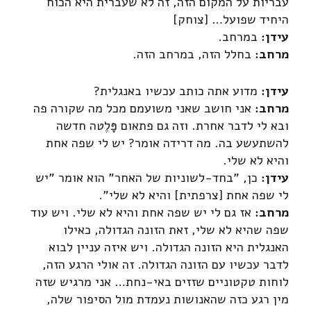
עבריות על המקום הזה, זה לא שעברית היא הכוח
היחיד שפועל… [צוחק]
עידן:
במרחב.
מרחב:
בחלל הזה, במרחב הזה.
עידן:
מדוע אתה כותב עכשיו באנגלית?
מרחב:
אני חושב שאני משועמם מכל מה שקורה פה
ובא לי לדבר אחרת. וזה גם פתאום פָּלֶטה חדשה
להשתעשע בה. מה דרידה אומר? יש לי שפה אחת
והיא לא שלי.
עידן:
כן, "בחד-לשוניות של האחר" הוא אומר "יש
לי שפה אחת [צרפתית] והיא לא שלי".
מרחב:
אז גם לי יש שפה אחת והיא לא שלי. ויש עוד
שפה שהיא לא שלי, זאת הזונה הגדולה, כאילו
האנגלית היא הזונה הגדולה. ויש איזה עניין לבוא
לדבר עכשיו עם הזונה הגדולה. זה אולי הרגע הזה,
לוחות טקטוניים שזזים באי-נחת… אני מרגיש שזה
מין רגע כזה שהאנושות נעמדת מול הסיפור שלה,