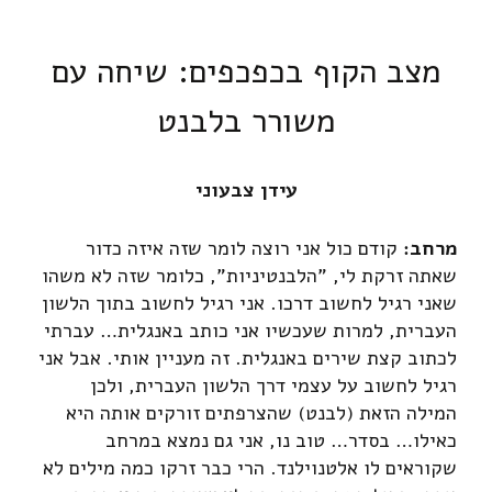
מצב הקוף בכפכפים: שיחה עם
משורר בלבנט
עידן צבעוני
מרחב
:
קודם כול אני רוצה לומר שזה איזה כדור
שאתה זרקת לי, "הלבנטיניות", כלומר שזה לא משהו
שאני רגיל לחשוב דרכו. אני רגיל לחשוב בתוך הלשון
העברית, למרות שעכשיו אני כותב באנגלית… עברתי
לכתוב קצת שירים באנגלית. זה מעניין אותי. אבל אני
רגיל לחשוב על עצמי דרך הלשון העברית, ולכן
המילה הזאת (לבנט) שהצרפתים זורקים אותה היא
כאילו… בסדר… טוב נו, אני גם נמצא במרחב
שקוראים לו אלטנוילנד. הרי כבר זרקו כמה מילים לא