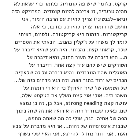
קרקס. כלומר שיש פה קומדיה. כלומר כדי שזאת לא
תהיה טרגדיה, זו צריכה להיות קומדיה. הפרויקט הזה
(ניאו-לבנטיני) צריך להיות עם הרבה הומור, אני
חושב שההומור צריך להיות נוכח בו, כי אלה
קריקטורות. הזהות היא קריקטורה. ולסיום, רציתי
לומר לך משהו על ז'קלין כהנוב, הבאתי את הספרים
שלה, קראתי קצת. נהניתי. היה רגע שהיא דיברה על
ה… היא דיברה על העור החום, והיא דיברה על
הטורקים שיש להם עור קצת אחר, ודיברה על
האנגלים שהם הוורודים. והיא דיברה על זה שלאחֶיה
הכהים יש ורוד בתוך הפה. וזה רגע מדהים כזה של…
של הטמעה של שיח האדון? כי היא די רומזת על
משהו כזה. אולי אני קצת מאלץ את הטקסט שלה,
עושה קצת strong reading, אבל כן, זה כן נמצא
שם. כאילו שבוורוד הזה היא רואה את זה שזה בתוך
הפה של אחיה. הנה, אולי זה מה שאתה מחפש,
שכבות אינסופיות של זהות… אז היא מדברת על צבע
העור. אני יותר נוח לי להירגע, אני האף שלי נשרף