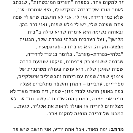
זה למקום אחר. בספרה "הערים המובטחות", שנכתב
לאחר מותו של דרידה והוקדש לו, היא אומרת: אני,
שלא כמו דרידה, אין לי, אני לא חושבת שיש לי שפה
אחת שאינה שלי, יש לי מלא שפות, ואני זרה בהן.
ובאותה נשימה היא אומרת שהיא גדלה ב"בית
מלוּשן", ועל הערבית הבלתי נפרדת שלה, הבנויה
מפצע-תקווה, היא מדברת כ-Inseparab,
"בלתי-נפרדת-מֵערב". כלומר בניגוד לדרידה,
שנדמה ששומע רק צרפתית, סיקסו שומעת הרבה
שפות שאינן שלה. היא עושה פעולה מטרנלית של
אימוץ שפה/שפות עם ריחות ותבשילים איטלקיים,
ספרדיים, ערביים – המזון והשפה מתלכדים אצלה
בפה באופן חושני לכדי מזון-שפה, וזה מאוד מאוד לא
דרידיאני מצדה, במובן הזה ש"בחד-לשוניות" אנו לא
מצליחים להריח או אפילו לראות את אלג'יר, לגעת…
המבט של דרידה מופנה למקום אחר.
מרחב:
יפה מאוד. אבל אתה יודע, אני חושב שיש פה