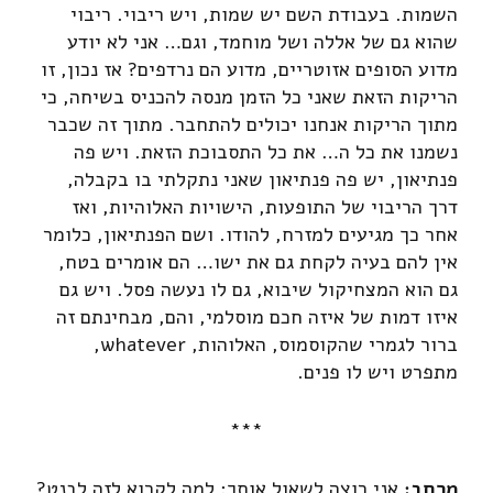
השמות. בעבודת השם יש שמות, ויש ריבוי. ריבוי
שהוא גם של אללה ושל מוחמד, וגם… אני לא יודע
מדוע הסופים אזוטריים, מדוע הם נרדפים? אז נכון, זו
הריקות הזאת שאני כל הזמן מנסה להכניס בשיחה, כי
מתוך הריקות אנחנו יכולים להתחבר. מתוך זה שכבר
נשמנו את כל ה… את כל התסבוכת הזאת. ויש פה
פנתיאון, יש פה פנתיאון שאני נתקלתי בו בקבלה,
דרך הריבוי של התופעות, הישויות האלוהיות, ואז
אחר כך מגיעים למזרח, להודו. ושם הפנתיאון, כלומר
אין להם בעיה לקחת גם את ישו… הם אומרים בטח,
גם הוא המצחיקול שיבוא, גם לו נעשה פסל. ויש גם
איזו דמות של איזה חכם מוסלמי, והם, מבחינתם זה
ברור לגמרי שהקוסמוס, האלוהות, whatever,
מתפרט ויש לו פנים.
***
מרחב:
אני רוצה לשאול אותך: למה לקרוא לזה לבנט?