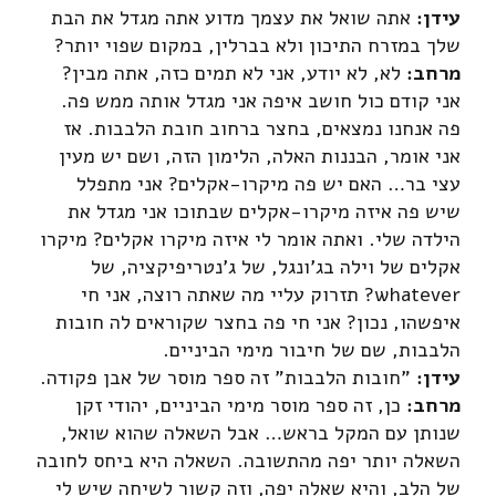
עידן:
אתה שואל את עצמך מדוע אתה מגדל את הבת
שלך במזרח התיכון ולא בברלין, במקום שפוי יותר?
מרחב:
לא, לא יודע, אני לא תמים כזה, אתה מבין?
אני קודם כול חושב איפה אני מגדל אותה ממש פה.
פה אנחנו נמצאים, בחצר ברחוב חובת הלבבות. אז
אני אומר, הבננות האלה, הלימון הזה, ושם יש מעין
עצי בר… האם יש פה מיקרו-אקלים? אני מתפלל
שיש פה איזה מיקרו-אקלים שבתוכו אני מגדל את
הילדה שלי. ואתה אומר לי איזה מיקרו אקלים? מיקרו
אקלים של וילה בג'ונגל, של ג'נטריפיקציה, של
whatever? תזרוק עליי מה שאתה רוצה, אני חי
איפשהו, נכון? אני חי פה בחצר שקוראים לה חובות
הלבבות, שם של חיבור מימי הביניים.
עידן:
"חובות הלבבות" זה ספר מוסר של אבן פקודה.
מרחב:
כן, זה ספר מוסר מימי הביניים, יהודי זקן
שנותן עם המקל בראש… אבל השאלה שהוא שואל,
השאלה יותר יפה מהתשובה. השאלה היא ביחס לחובה
של הלב, והיא שאלה יפה, וזה קשור לשיחה שיש לי