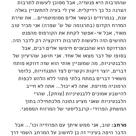
שהתרבות היא פנטזיה, אבל מסוכן לעשות לתרבות
הצרנה כל כך רדיקלית. אין לי בעיה להתעניין באלה
ענת, בנמרודים ובשאר אלים מסופוטמיים… את שירת
המזרח הקדום (בתרגומה של ש' שפרה) אני מכיר טוב
מאוד, אבל אי-אפשר לקחת את הקורפוס מהפנט
החושים הזה ולעשות לתרבות רדוקציה רק לדבר הזה.
הפרדוקס הוא שהכנענים חיפשו אלים רבים, אבל
בסופו של דבר מצאו אל אחד. אני חושב שהרעיון של
הלבנטיניות, מה שמעניין אותי הוא שזה דווקא פותח
דברים, יוצר זיקות וקשרים לצד התנגדויות, כלומר
משאיר דברים במתח בלתי פתור ללא הלהט לכפות
הרמוניה מזויפת. אתה לא יכול… אתה לא חייב
להישבע אמונים ללבנטיניות [צוחק], שהרי
הלבנטיניות שאני מציע נתונה מלכתחילה בתוך
המשחק הפרודי-קרנבליסטי של המרווח המסמני.
מרחב:
טוב, אני ממש איתך עם הפרודיה וכו'… אבל
הדבר היפה בעיניי זה כן לחשוב על המרחב השמי דרך