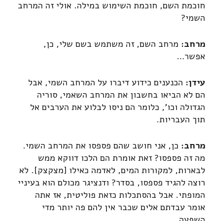
חוכמת השם, חוכמת השימוש במילה. אולי זה המרחב
השמי?
מרחב:
מרחב השם, זה משתמש בשם שלי, כן,
אפשר…
עידן:
הכנענים כידוע דיברו על המרחב השמי, אבל
הם לא הביאו בחשבון את המרחב השאמי, סוריה
הגדולה וכו', כלומר הם ניסו לבלוע את הערבים אל
תוך העבריות.
מרחב:
כן, אני חושב שהם פספסו את המרחב השמי.
מה זה פספסו? זאת אומרת הם הלכו דווקא ממש
לבארות, למקורות המים, לאדמה כאילו [מצקצק]. לא
רוצה להגיד פספסו, בסדר? ודנציגר מכולם הוא בעיניי
המופתי. אבל בהסתכלות כזאת פוליטית, אז אתה
אומר עבדתם אלים שכבר אין להם פה יותר מדי
השפעה.