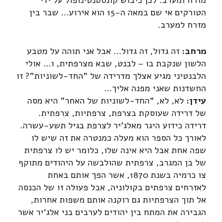
הטורקים אי שם במאה ה-15 הוא אירוע… שבר בין
מזרח למערב.
מרחב:
זה גדול, זה גדול… אבל אני תוהה על מטבע
הלשון שנקבת בו – לבנט, שבא מצרפתית, ו… אולי
הלבנטיני מגיע אצלך מדרידה של "החד-לשוניות"? זו
החשדנות שאני מפנה אליך…
עידן:
לא, לא, "החד-לשוניות של האחר" היא מסה
של דרידה שעוסקת בצרפת, צרפתיות, צרפתית.
דרידה כידוע היגר מאלג'יר לצרפת בגיל תשע-עשרה.
לאורך כל הספר הוא מעלה כמנטרה את זה שיש לו
שפה אחת אבל היא אינה שלו, כלומר יש לו צרפתית
של בן המגרב, צרפתית שהולבשה על היהודים מתוקף
צו כרמיה בשנת 1870, אשר הפך אותם באחת
לאזרחים צרפתים בקולוניה, אבל פעולה זו של הכנסה
אל תוך הצרפתיות גם רוקנה אותם משפות אחרות,
הגבירה את המתח בין יהודים לערבים בני אלג'יר אשר