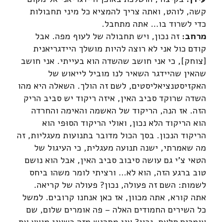
קשה, לוהט, ואתה צריך להמציא כל מיני תחבולות
כדי לשרוד בו… אתה מתחבל.
מרחב:
זה נכון, ויש תחבולה של לעוף מפה. אבל
קודם כול אני לא רוצה להיות מושלך היידגריאנית
[צוחק], כי אני חושב שהשדה הוא בעייתי. אני חושב
שהאין שהיידגר השאיר לנו מוביל לייאוש של
האקזיסטנציאליסטים, לשם זה הולך. השאלה היא מהו
השדה שרוקד סביב האין, איזה ריקוד יש סביב הריק
הזה. אז הנה, הריקוד של האשמה והאימה והחרדה
הוא הריקוד הלא נכון, ואולי הריקוד הסוּפי הוא
הריקוד הנכון. בסך הכול מדובר בתנועות מעגליות, זה
מה שאמרתי, ישנה תנועה מעגלית, כי העיגול של
הטאי צ'י גם עושה סיבוב סביב האין, אבל הוא נושם
טוב ברגע הזה, הוא לא… ורציתי לומר משהו ביחס
לשמות: השם זה פעולה, נכון? פעולה של קריאה.
אתה קורא, אתה מכוון, אז כאן אנחנו קרובים. למשל
כל השירים החמודים האלה – פה אומרים שלום, שם
אומרים סלאם, נכון? אני מתרגש מזה כשאני מוצא את