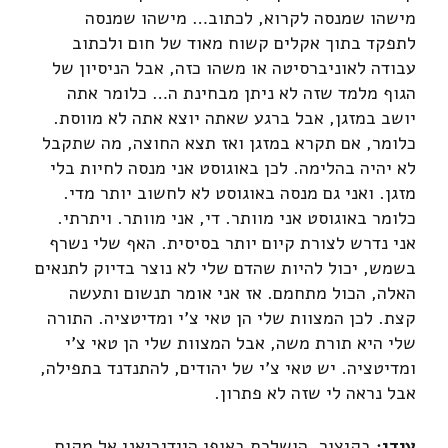
מישהו שמנסה לקרוא, לכתוב… מישהו שמנסה
לתפקד בתוך אקלים קשוח מאוד של חום ולכתוב
עבודה לאוניברסיטה או משהו כזה, אבל הניסיון של
הגוף מלמד שזה לא ניתן מבחינת ה… כלומר אתה
יושב במזגן, אבל ברגע שאתה יוצא אתה לא מווסת.
כלומר, אם תקרא במזגן ואז תצא החוצה, מה שתקבל
לא יהיה בהלימה. לכן באוגוסט אני מנסה לחיות בלי
מזגן. ואני גם מנסה באוגוסט לא לחשוב יותר מדי.
כלומר באוגוסט אני מוותר. די, אני מוותר. ויתרתי.
אני נדרש לצורת קיום יותר בסיסית. האף שלי נשרף
בשמש, יכול להיות שהדם שלי לא נוצר בדיוק לתנאים
האלה, הכול מתחמם. אז אני אומר תנשום ותעשה
קצת. לכן המצוות שלי הן טאי צ'י ומדיטציה. התורה
שלי היא תורת משה, אבל המצוות שלי הן טאי צ'י
ומדיטציה. יש טאי צ'י של יהודים, להתנדנד בתפילה,
אבל נראה לי שזה לא פתרון.
עידן:
בקיצור, הושלכת באופן היידגריאני אל מקום