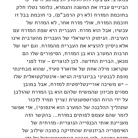
הביניים עבדו את המשנה והגמרא, כלומר נטלו חלק
בחוכמת המזרח (לא רק הרמב"ם), כי חוכמת בבל זו
חוכמת המזרח, אולי מזרח אחר, לא המזרח של
עכשיו, אבל הוא מזרח. העברית היא שפת המזרח עם
הערבית. הניתוק הישראלי של העברית מהערבית אינו
אלא ניסיון להוציא את העברית מהמזרח. וגם ישו של
תרבות המערב הוא בן המזרח, הסיפורים שלו הם
מכאן, הברית החדשה. לכן לנוצרים – עוד לפני
שקראנו מילה אחת של אדוארד סעיד, שהוא מבחינתי
מופת לבנטיני בביוגרפיה הגיאו-אינטלקטואלית שלו
– יש משיכה אוריינטליסטית למזרח, אבל במובן
מסוים מכיוון שהמשיח שלהם הוא בן המזרח שהולבן
על ידי הרוח הפרוטסטנטית (צריך תמיד לזכור
שתהליך ההלבנה של המערב הוא אינסופי), אזי אפשר
לומר שהם עצמם לפותים במזרח… בהקשר הזה
מעניינת אותי הכנסייה הנוצרית-מזרחית של
האימפריה הביזנטית שהחזיקה בתוכה שילוב של
מזרח ומערב. לכן כיבוש קונסטנטינופול על ידי