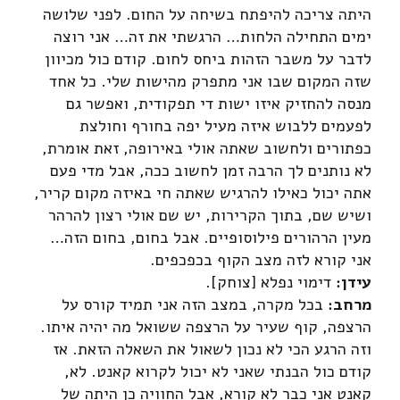
היתה צריכה להיפתח בשיחה על החום. לפני שלושה
ימים התחילה הלחות… הרגשתי את זה… אני רוצה
לדבר על משבר הזהות ביחס לחום. קודם כול מכיוון
שזה המקום שבו אני מתפרק מהישות שלי. כל אחד
מנסה להחזיק איזו ישות די תפקודית, ואפשר גם
לפעמים ללבוש איזה מעיל יפה בחורף וחולצת
כפתורים ולחשוב שאתה אולי באירופה, זאת אומרת,
לא נותנים לך הרבה זמן לחשוב ככה, אבל מדי פעם
אתה יכול כאילו להרגיש שאתה חי באיזה מקום קריר,
ושיש שם, בתוך הקרירות, יש שם אולי רצון להרהר
מעין הרהורים פילוסופיים. אבל בחום, בחום הזה…
אני קורא לזה מצב הקוף בכפכפים.
עידן:
דימוי נפלא [צוחק].
מרחב:
בכל מקרה, במצב הזה אני תמיד קורס על
הרצפה, קוף שעיר על הרצפה ששואל מה יהיה איתו.
וזה הרגע הכי לא נכון לשאול את השאלה הזאת. אז
קודם כול הבנתי שאני לא יכול לקרוא קאנט. לא,
קאנט אני כבר לא קורא, אבל החוויה כן היתה של