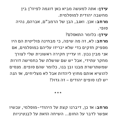
עידן:
אתה למעשה מביא כאן דוגמה לפיוז'ן בין
מחשבה יהודית למוסלמית.
מרחב:
אכן. ואגב, הבן של הרמב"ם, אברהם, נהיה
סוּפי.
עידן:
כלומר התאסלם?
מרחב:
לא, זה מה שיפה, כי מבחינה פוליטית הם היו
מספיק חזקים כדי שלא יכריזו עליהם כמוסלמים, אם
אני מבין נכון. זו עדיין חקירה ראשונית שלי לצורך
מחקר עתידי, אבל יש שם שושלת של כחמישה דורות
שמשתרשרת מבנו ובן בנו, כלומר שהם סופים. מנסים
להוציא אותם מחוץ ליהדות אבל לא מצליחים, אז הנה
יש לנו סופים יהודים – זה גדול!
***
מרחב:
אז כן, דיברנו קצת על היהודי-מוסלמי, עכשיו
אפשר לדבר על החום… השיחה הזאת על לבנטיניות