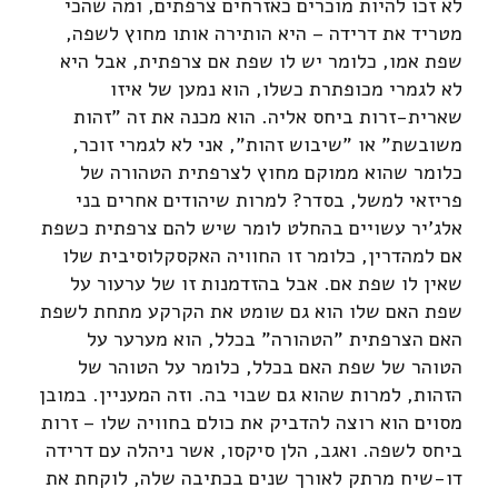
לא זכו להיות מוכרים כאזרחים צרפתים, ומה שהכי
מטריד את דרידה – היא הותירה אותו מחוץ לשפה,
שפת אמו, כלומר יש לו שפת אם צרפתית, אבל היא
לא לגמרי מכופתרת כשלו, הוא נמען של איזו
שארית-זרות ביחס אליה. הוא מכנה את זה "זהות
משובשת" או "שיבוש זהות", אני לא לגמרי זוכר,
כלומר שהוא ממוקם מחוץ לצרפתית הטהורה של
פריזאי למשל, בסדר? למרות שיהודים אחרים בני
אלג'יר עשויים בהחלט לומר שיש להם צרפתית כשפת
אם למהדרין, כלומר זו החוויה האקסקלוסיבית שלו
שאין לו שפת אם. אבל בהזדמנות זו של ערעור על
שפת האם שלו הוא גם שומט את הקרקע מתחת לשפת
האם הצרפתית "הטהורה" בכלל, הוא מערער על
הטוהר של שפת האם בכלל, כלומר על הטוהר של
הזהות, למרות שהוא גם שבוי בה. וזה המעניין. במובן
מסוים הוא רוצה להדביק את כולם בחוויה שלו – זרות
ביחס לשפה. ואגב, הלן סיקסו, אשר ניהלה עם דרידה
דו-שיח מרתק לאורך שנים בכתיבה שלה, לוקחת את