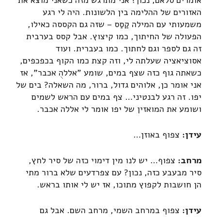
האזורים של ההלימה בין הלשונות. היה לי רגע
משמעותי עם המילה קַסַס – שזה גם הקססה כאילו,
הפעולה של החיתוך, כמו קיצוץ. אבל קסס בערבית
זה גם לספר וגם לחתוך. כמו בעברית. ועוד
אסוציאציה שעלתה לי, וזה קצת כמו הקוף בכפכפים,
כשאתה גוף כזה שצף במים, שומע "אללהֻ אכבר", אז
אני אומר כן, אלוהים גדול, ברור, מה השאלה? בים של
יפו. זה רגע לבנטיני… צף במים עם הראש לשמים
ושומע את המואזין של יפו אומר לי אללה אכבר.
עידן:
צפוף באוזן…
מרחב:
צפוף… יש לנו מין דימוי כזה של סיר לחץ,
סיר מבעבע כזה, נכון? עם צפרדעים שלא ברור מתי
הן חושבות לקפוץ מתוכו, אז יש לי אותו בראש.
עידן:
צפוף במרחב השמי, מרחב השם. אבל גם