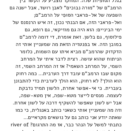
בגלל הסוּפיות שלה. המחקר מצביע על הקשר בין
הרמב"ם של "מורה נבוכים" לאבן רוּשד, אבל ישנה גם
השפעה של אל-פראבי הסוּפִי על הרמב"ם;
ואל-פראבי הזה, אם הבנתי נכון, זה איש הרנסנס של
ימי הביניים: הוא היה גם מוזיקאי, גם רופא, גם
פילוסוף, גם בלשן. זאת אומרת, די דומה לרמב"ם
במובן הזה. אז בפנטזיה הזאת מה שמעניין אותי זה
הדקדוק שהרמב"ם מביא איתו עם השמות, כלומר
הניתוח שהוא עושה. רצית לדבר איתי על המרחב
השמי, על המרחב השאמי? אז זה המרחב השמי, זה
מקום שבו הרמב"ם עובד דרך הערבית… כמה רחוק
הוא הולך? לא רחוק, הוא הולך לערבית כדי להתבונן
בעברית. כי אי-אפשר אחרת, הלשון תמיד נדבקת
לעצמה. מנסים לייצר מטא-שפה, אין מטא-שפה,
אבל יש לשון שאפשר להשקיף דרכה על לשון אחרת.
וזה מה שמעניין אותי כשאני כותב באנגלית, כי כמו
שאתה יודע אני כותב גם על נושאים מקראיים…
כתבתי למשל על הנהר כבר, אז מה התרגום? river of