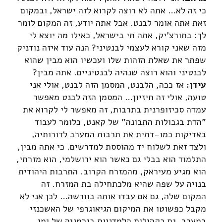
כי זה לא… אתה לא רוצה לקרוא לזה ישראל, ובמקום
זאת אתה אומר לבנט. אבל אתה יודע, זה המקום לומר
לך: בחורצ'יק, אתה חי בישראל, כאילו מה יוצא לי
מזה שאני קורא לעצמי לבנטיני? הנה עוד איזה נודניק
שפתר את שאלת הזהות שלו ועכשיו הוא מבין שהוא
לבנטיני והוא רוצה שנהיה לבנטיניים. אתה מבין?
עידן:
אז ככה, הלבנט, המסמן הזה לבנט, אולי אני
טועה, אולי זה חיזיון… המסמן הזה לבנט מאפשר
עמדה סכיזופרנית בתרבות, זה מאפשר לי לקרוא את
"הדת בגבולות התבונה" של קאנט, כלומר לעבוד
באדיקות כמו-דתית את תרבות המערב לדורותיה,
ולצד זאת לשלוח יד מהוססת למדרשים. כי אתה מבין,
התלמוד הוא בבלי גם כאשר הוא ירושלמי, הוא מזרחי,
הוא מגיע מעיראק, מהמזרח הקרוב. התרבות היהודית
בנויה על שפה שהיא מלכתחילה בת המזרח. זה
המקום שלה, גם אם עבדו אותה בוורשה… לכן אני לא
מקבל כפשוטו את המיקום הגיאוגרפי של האשכנזי
במערב. גם בקהילות הלמדניות בגרמניה של ימי