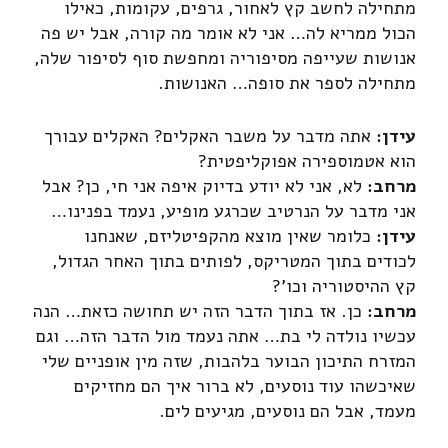
מתחילה לחשב קץ לאחור, גרפים, עקומות, כאילו
הכול ממריא לה… אני לא אומר מה קורה, אבל יש פה
אנושות שעייפה מסיפוריה ומחפשת סוף לסיפור שלה,
מתחילה לספר את סופה… האנושות.
עידן:
אתה מדבר על משבר האקלים? האקלים עבורך
הוא אטמוספירה אפוקליפטית?
מרחב:
לא, אני לא יודע בדיוק איפה אני חי, כן? אבל
אני מדבר על הנרטיב שכרגע מופיע, נעמד בפנינו…
עידן:
כלומר שאין מוצא מהקפיטליזם, שאנחנו
לכודים בתוך המטריקס, לפותים בתוך האחר הגדול,
קץ ההיסטוריה וכו'?
מרחב:
כן. אז בתוך הדבר הזה יש תחושה כזאת… הנה
עכשיו נולדה לי בת… אתה נעמד מול הדבר הזה… וגם
המזרח התיכון הבוער בלהבות, שזה מין אופניים שלי
שאיכשהו עוד נוסעים, לא ברור איך הם מחזיקים
מעמד, אבל הם נוסעים, מגיעים לים.