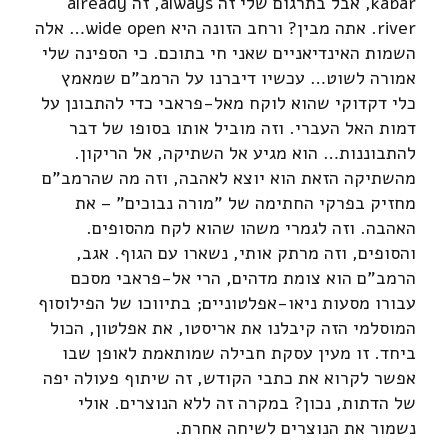
kabar, אבל בתרגום שלי זה always, זה already
river. אתה מבין? ורחב הזונה היא wide open… אלה
השמות האינדיאניים שאני חי בתוכם. כי הספינה שלי
אמורה לשוט… עכשיו דיברנו על הרמב"ם שמאמץ
כלי דקדוקי שהוא לוקח מאל-פראבי כדי להתבונן על
דמות האל העברי. וזה מוביל אותו בסופו של דבר
להתבוננות… הוא מגיע אל השתיקה, אל הריקון.
מהשתיקה הזאת הוא יוצא לאהבה, וזה מה שהרמב"ם
מחזיק בפרקי החתימה של "מורה נבוכים" – את
האהבה. וזה לגמרי משהו שהוא לקח מהסופים.
והסופים, וזה מרתק אותי, נשארו עם הגוף. אגב,
הרמב"ם הוא צומת מדהים, הרי אל-פראבי מסכם
עבורו מסעות ניאו-אפלטוניים; בתיווכו של הפילוסוף
המוסלמי הזה קיבלנו את אריסטו, את אפלטון, הכול
ביחד. זו מעין עסקת חבילה שמותאמת לאופן שבו
אפשר לקרוא את כתבי הקודש, זה שיתוף פעולה יפה
של הדתות, נכון? במקרה זה ללא הנוצרים. אולי
נשמור את הנוצרים לשיחה אחרת.