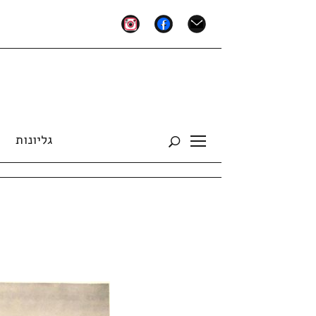
instagram
facebook
mail
גליונות
Toggle
sidebar
&
navigation