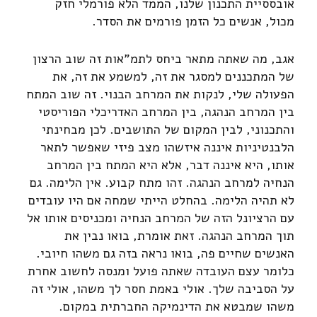
אובססיית התכנון שלנו, הממד הלא פורמלי חזק
מכול, אנשים כל הזמן פורמים את הסדר.
אגב, מה שאתה מתאר ביחס לתמ"אות זה שוב הרצון
של המתכננים למסגר את זה, למשמע את זה, את
הפעולה שלי, לנקות את המרחב הבנוי. זה שוב המתח
בין המרחב הנהגה, בין המרחב האדריכלי הפוריסטי
והתכנוני, לבין המקום של התושבים. לכן מבחינתי
הלבנטיניות איננה איזשהו מצב פיזי שאפשר לתאר
אותו, היא איננה דבר, אלא היא המתח בין המרחב
הנחיה למרחב הנהגה. זהו מתח קבוע. אין הלימה. גם
לא תהיה הלימה. בהחלט הייתי שמחה אם היו עובדים
עם הרציונל הזה של המרחב הנחיה ומכניסים אותו אל
תוך המרחב הנהגה. זאת אומרת, בואו נבין את
האנשים שחיים פה, בואו נראה בזה גם משהו חיובי.
כלומר עצם העובדה שאתה פועל ומנסה לחשוב אחרת
על הסביבה שלך. אולי באמת חסר לך משהו, אולי זה
משהו שמבטא את הדינמיקה החברתית במקום.