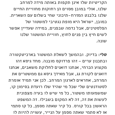
הקריטיות שלו אינן תקפות באותה מידה למרחב
שלנו, אולי במובן מסוים הן רחוקות מחוויית החיים
שלנו בלבנט המזרח-תיכוני שחי בשלום עם השארית.
כמובן, ישראל היא מופת נגטיבי למשטור של
הפלסטינים, אבל נדמה שבפנים, במידה שעדיין אפשר
לשים חיץ בין פנים לחוץ, חוויית המשטור שלנו
שונה.
טלי:
בדיוק. ובהמשך לשאלת המשטור בארכיטקטורה
ובתכנון ערים – זהו פרדוקס מובנה. מחד גיסא זהו
מקצוע הכרחי, אנחנו דואגים לחלוקת משאבים, אנחנו
דואגים לקורת גג, אבל מאידך גיסא גם ממשטרים את
המרחב, אחראים לארגון המרחב. לכן אני תמיד אומרת
לסטודנטים שלי שכל מי שהיד שלו רועדת בסימון קו,
שמשמעותו משטור, כל מי שיש לו בעיה מצפונית
לעשות את זה, זה לא המקום בשבילו. זה המשפט
הראשון בכל קורס. כל קיר שאתה מסמן, כל קו סתמי
או לא סתמי שאתה מסמן על הנייר, עשויה להיות לו