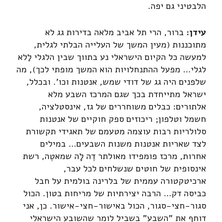
הלבטיני גם יפה.
עידן:
ברור, הרי תל אביב מלאה בדירות גג לא
מתוכננות (מעין המשך של העלייה הבלתי לגלית,
למעשה כל הקיום הישראלי נע בתווך שבין הלגלי לַלא
לגלי… מפעל ההתנחלויות הוא המשך מופתי לכך), מה
שלפנים היה גג של דודי שמש, אנטנות וכו'. ובכלל,
ישראל מתייחדת בכך שגם המרכז השבע מלא
אלתורים: כבלים משוחררים של גז, אינסטלציה,
חשמל וטלפון; ריכוזים ספק חוקיים של אנטנות
סלולריות רבות עוצמה מטעמם של תאגידי תקשורת
לצד שאריות אנטנות משנות השבעים… במילים
אחרות, מרכז פומפידו מאולתר דֶה לָה שמאטֶה, רשת
אינסופית של חוטים שנשלחים לכל עבר,
ארכיטקטורה עממית של בלרינה בולמית על חבל
כביסה דק… הרבה יצירתיות של מריחות בטון. הכול
סגור-חצי-סגור, הכול באישור-חצי-אישור. כן, אני
דוחף את "השבע" בשביל לומר שהשובע הישראלי