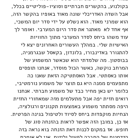
בקולנוע, בהקשרים חברתיים וסוציו-פוליטיים בכלל,
אבל השדה האדריכלי שונה מאוד באופיו בהקשר הזה,
הוא שמרני מאוד. הוא נשלט על ידי סדר יום המשכי,
אף אחד לא מאתגר את סדר היום המערבי. ואומר לך
עוד משהו ביחס לסדר המערבי מתוך החוויות
האישיות שלי. במהלך העשורים האחרונים יצא לי
להתגורר באדינבורו, בלונדון, בקאסל שבגרמניה,
בבוסטון. מה שלמדתי הוא שכאשר המשמוּע של
המרחב נוקשה, כאשר הכול מוסדר, אנחנו תופסים
אותו כאסתטי. אבל האסתטיקה הזאת שאנו כה
מתפעמים ממנה היא גם תוצר של משמוע נורמטיבי,
כלומר יש כאן מחיר כבד של משמוע חברתי. אנחנו
רואים חזית יפה אבל מתעלמים מזה שמאחורי החזית
היפה מסתתר משמוע באמצעות תקנונים ורגולציה,
הנחיות מוקפדות ביחס לסיוד ולטיפול בגינה הפרטית.
אז כן, במובן הזה אפשר לראות בהזנחה סוג של
חופש. אז במקום לכנות זאת הזנחה בוא נראה בזה
הזדמנות של החברה לפעול וליזום. אני לא אומרת