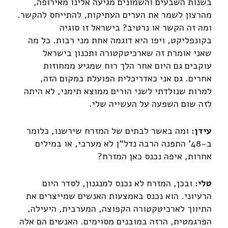
בשנות השבעים והשמונים מגיעה אלינו מאירופה,
מהרצון לשמר את הערים העתיקות, להתייחס להקשר.
ומה זה הקשר או נרטיב? בישראל זו סוגיה
בקונפליקט, ויפו היא דוגמה אחת מני רבות. כל מה
שאני אומרת זה שארכיטקטורה ותכנון בישראל
עוקבים גם היום אחר הלך רוח שמגיע ממחוזות
אחרים. גם אני כאדריכלית הפועלת במקום הזה,
למרות שנולדתי לשני הורים ממוצא תימני, לא היתה
לזה שום השפעה על העשייה שלי.
עידן:
ומה באשר לבתים של המזרח שירשנו, כלומר
ב-48' התפנה הרבה נדל"ן לא מערבי, או במילים
אחרות, איפה נכנס כאן המזרח?
טלי:
ובכן, המזרח לא נכנס למנגנון, לסדר היום
הרעיוני. הוא נכנס באמצעות האנשים שמייצרים את
התיווך לארכיטקטורה הקפוצה, המערבית, היעילה,
הפרגמטית, הרזה במובנים מסוימים. האנשים הם אלה