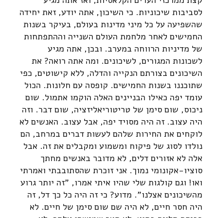
לסביבות שיכוניות. כי השיכון, אתה יודע, זאת יחידה
שהשפיעה על כל מיני מדינות בעולם, בעיקר בשנות
החמישים לאחר מלחמת העולם השנייה וההתפתחות
של מדיניות הרווחה במערב. ובכן, אתה מגיע
לשכונות המגורים, לשיכונים. ומה אתה רואה? את
השיכונים בצורתם הנקייה והדלה, ללא קישוטים, כפי
שתוכננו בשנות החמישים. קופסה עם חלונות. הכול
עומד יפה כאילו הבניינים האלה הוקמו אתמול. שום
ניכוס, שום סימן של טריטוריאליזציה, שום דבר. וזה
היה עצוב. זה היה מסויד יפה, אבל עצוב. האנשים לא
לוקחים את החירות שלהם לעשות דברים במרחב, הם
נולדו לסוג של פיקוח ומשמוע ומקבלים את זה. אבל
אלה לא אזורים דלים, לא מדובר באנשים מחתך
סוציו-אקונומי נמוך. אני זוכרת שהסתובבתי ואמרתי
ואו! וגם קולגות שלי שהיו איתי אמרו, "זה יותר גרוע
מהשיכונים אצלנו". מדוע? כי זה היה כל כך דל, זה
היה חסר חיים, לא היה שם שום סימן של חיים. לא