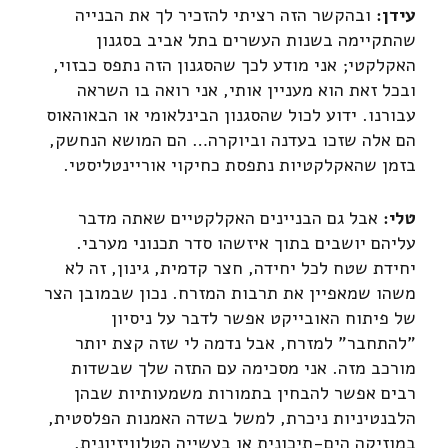
עידן:
ובהקשר הזה רציתי להזכיר לך את הבנייה
שהתקיימה בשנות העשרים בתל אביב בסגנון
האקלקטי; אני מודע לכך שהסגנון הזה נתפס כבזוי,
ובכל זאת הוא מעניין אותי, אני רואה בו השראה
עבורנו. ידוע לכול שהסגנון הבינלאומי או הבאוהאוס
הם אלה שזכו בעדנה וביוקרה… הם המושא הנחשק,
בזמן שהאקלקטיות נתפסת כחיקוי אוריינטליסטי.
טלי:
אבל גם הבניינים האקלקטיים שאתה מדבר
עליהם יושבים בתוך איזשהו סדר תכנוני מערבי.
יחידת שטח לכל יחידה, חצר קדמית, גינון, זה לא
משהו שמאפיין את תרבות המזרח. נכון שבמובן הצר
של פיתוח האובייקט אפשר לדבר על ניסיון
"להתחבר" למזרח, אבל נדמה לי שזה קצת יותר
מורכב מזה. אני מסכימה עם התזה שלך שבשדות
רבים אפשר להבחין בתמורות משמעותיות שבהן
הלבנטיניות ניכרת, למשל בשדה האמנות הפלסטית,
במוזיקה הים-תיכונית או בעשייה הטלוויזיונית,