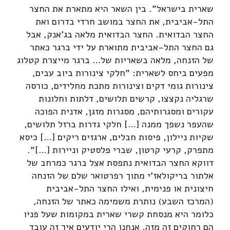
שארית בישראל". בין השאר היא מתארת את החצר
התל-אביבית, את החצר במושב חרדי בדרום ואת
החצר הבדואית. החצר הבדואית מלאה בג'אנק, אבל
גם החצר התל-אביבית מתוארת על ידי ברגר כאתר
של הזנחה, מלאה בשאריות של… ברגר מייצרת קטלוג
מפעים ביחס לשארית: "חלקי צינורות ביוב עבים,
צינורות גומי דקים וצינורות מתכת מחלידים, כורסה
שרגליה נקצצו, קרשים תלושים, דלתות וחלונות
עקורים ומסגרותיהם, מסגרות מזגן, אדנית הפוכה
שהעפר נשפך ממנה […] חלקי גדרות ברזל תלושים,
שקיות ניילון, פיסות חבלים, ארגזים ריקים […] כיסא
מתפרק, קרעי קרטון, שברי פלסטיק וניירות […]".
דווקא החצר הבדואית נתפסת אצל ברגר כמרחב של
אלתור בריקולאז'י מתוך רפרטואר שלם של הזנחה
חיצונית או פנימית, ואילו החצר התל-אביבית
(המרכז השבע) נותרת משמימה כאתר של הזנחה,
כלומר היא מנסחת קשרי שארית במקומות שעל פניו
הם רחוקים זה מזה. אנחנו הרי יודעים איך זה עובד