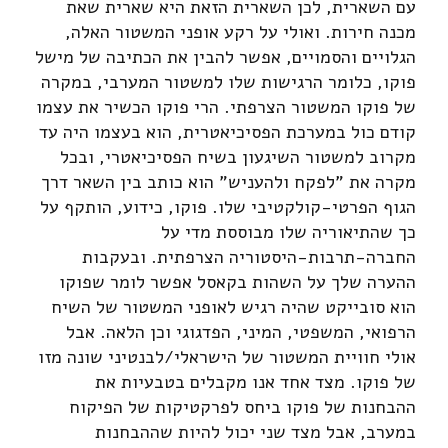
עם השארית, לכן השארית הזאת היא שארית שאת
מכנה חירות. ואולי על רקע אופני המשטור האלה,
הגלויים והסמויים, אפשר להבין את הכתיבה של מישל
פוקו, כלומר הרגישות שלו למשטור המערבי, במקרה
של פוקו המשטור הצרפתי. הרי פוקו הכשיר את עצמו
קודם כול במערכת הפסיכיאטרית, הוא בעצמו היה עד
מקרוב למשטור השיגעון בשיח הפסיכיאטרי, ובכל
מקרה את "לפקח ולהעניש" הוא כותב בין השאר דרך
הגוף הפרטי-קולקטיבי שלו. פוקו, כידוע, הותקף על
כך שהתיאוריה שלו מבוססת מדי על
החברה-תרבות-היסטוריה הצרפתית. ובעקבות
ההערה שלך על השהות בקאסל אפשר לומר שפוקו
הוא סובייקט שהיה רגיש לאופני המשטור של השיח
הרפואי, המשפטי, המיני, הפדגוגי וכן הלאה. אבל
אולי חוויית המשטור של הישראלי/לבנטיני שונה מזו
של פוקו. מצד אחד אנו מקבלים בטבעיות את
ההבחנות של פוקו ביחס לפרקטיקות של הפיקוח
במערב, אבל מצד שני יכול להיות שההבחנות