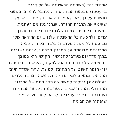
אחוזת בית (השכונה הראשונה של תל אביב,
ב-1909) מבטאת את הניסיון להסתכל למערב. כשאני
חושבת על כך, אני לא מכירה אדריכל אחד בישראל
שאימץ את תרבות המזרח. אנחנו נטועים רעיונית
במערב. כל הפרדיגמות שלנו באדריכלות ובתכנון
ערים, ולמעשה כל ההשכלה שלנו… גם ההוראה שלי
מבוססת על משנה מערבית בלבד. כל הרגולציה
התכנונית מבוססת על התכנון הבריטי, אנחנו ישובים
בתוך סדר יום מערבי לחלוטין. הקושי הוא כמובן
בהתאמה של סדר היום הזה למקום, לאנשים. יוברט לו
יון (חוקר חשוב של התחום), למשל, טוען שסדר היום
הזה אינו מתאים למקום הזה, ולמעשה רבות מהערים
בעולם אינן יכולות ליישם את סדר היום של התכנון
הרציונלי, המניח שניתן לנסח בעיה, לנתח את הזירה
העירונית בראייה עתידית, לנבא ולתת מענה פיזי
שיפתור את הבעיה.
עידן:
אפשר לומר שהמרחב הזה עבר כל מיני צורות