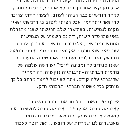
הפסולת הופרדה לתתי-קטגוריות. בהתחלה אהבתי.
אבל זמן קצר אחר כך כבר לא אהבתי, הרגשתי מחנק.
לאחר חודשיים כבר רציתי לעזוב; לצערי הייתי צריכה
להישאר יותר זמן, אבל רציתי לעזוב כי הרגשתי שאין
מקום לגמישות. באיזשהו שלב הרגשתי שאני מתנהלת
באיזשהו סדר קשיח, וזה גם השפיע על הגמישות
המחשבתית שלי, על סדר היום שלי. אחר כך עבדתי
שם באיזושהי מסגרת אקדמית והבחנתי באותה תופעה
גם באקדמיה. כלומר מאחורי האסתטיקה המערבית
שאנו סוגדים לה ומכונה "יופי" יש רשת שלמה של
נורמות חברתיות-תרבותיות נוקשות. זה המחיר
שדיברתי עליו קודם: אתה לא יכול לייצר מרחב כל כך
מוחזק בלי משטור חברתי-תרבותי חזק.
עידן:
יפה מאוד… כלומר את מחברת משטור
לארכיטקטורה, או להפך – ארכיטקטורה למשטור. את
למעשה אומרת שמקומות שאנו מכנים מוזנחים
מאפשרים לנו שאריות של חופש… ואת רוצה לעבוד