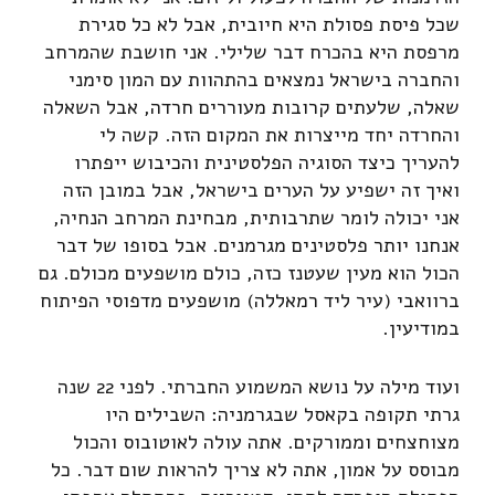
שכל פיסת פסולת היא חיובית, אבל לא כל סגירת
מרפסת היא בהכרח דבר שלילי. אני חושבת שהמרחב
והחברה בישראל נמצאים בהתהוות עם המון סימני
שאלה, שלעתים קרובות מעוררים חרדה, אבל השאלה
והחרדה יחד מייצרות את המקום הזה. קשה לי
להעריך כיצד הסוגיה הפלסטינית והכיבוש ייפתרו
ואיך זה ישפיע על הערים בישראל, אבל במובן הזה
אני יכולה לומר שתרבותית, מבחינת המרחב הנחיה,
אנחנו יותר פלסטינים מגרמנים. אבל בסופו של דבר
הכול הוא מעין שעטנז כזה, כולם מושפעים מכולם. גם
ברוואבי (עיר ליד רמאללה) מושפעים מדפוסי הפיתוח
במודיעין.
ועוד מילה על נושא המשמוע החברתי. לפני 22 שנה
גרתי תקופה בקאסל שבגרמניה: השבילים היו
מצוחצחים וממורקים. אתה עולה לאוטובוס והכול
מבוסס על אמון, אתה לא צריך להראות שום דבר. כל