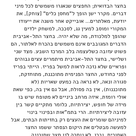
בחצר הבדואית; החפצים שנאגרו משמשים לכל מיני
דברים. מקרר ישן הופך ל"מחסן כלים" [צוחק], את
יודעת, מאלתרים… אובייקט אחר משנה את ייעודו
המקורי ומוסב למעין גג, לסככה, למשחק ילדים
שהופך למלכודת, מה שלא יהיה. בחצר התל-אביבית
הדברים המגובבים אינם משמשים בהכרח לאלתור, הם
פשוט עזובה כשלעצמה בלב המרכז השבע. מצד שני
ושלישי, בחצר התל-אביבית מיתמרים עצים גבוהים
ופראיים שלא נזכה לראות למשל בפריז. הייתי בפריז
לפני כחודש, החצר הפנימית מתוכננת, מתוחזקת,
סגורה ונאה, לא נראה בה כמעט שאריות (לא
מתוכננות), אין בה פסולת, אבל גם אין בה, כפי שאת
אולי רומזת, איזה מרחב ביניים לא מטופח שיש בו
מידה של חופש, יצירתיות, כלומר מתקיים קשר בין
עזובה ליצירתיות. הרי בתמ"אות ובפינוי בינוי
למיניהם שומרים את העצים רק בחזיתות הבתים, אבל
למעשה מבטלים את היקום הנסתר ששמו החצר
האחורית. ובכן, לא נותרה לנו חצר שתוכננה