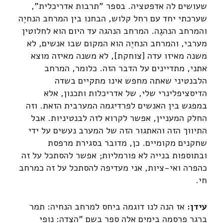
שעושים לה אדפטציה. בספר "תרבות אדריכלית",
שערכתי יחד עם רחל קלוש, הבחנו בין המרחב הנחיֶה
והמרחב הנהגֶה. המרחב הנהגה עד היום הוא לחלוטין
מערבי, והמרחב הנחיֶה הוא המקום שבו אנשים, לא
משנה מאיזו עדה [צוחקת], לא משנה מאיזה מוצא
אתני, מתדיינים על הדבר הזה. כלומר, המרחב
הלבנטיני שאתה מחפש אינו מתקיים בשדה
הדיסציפלינרי שלי, של אדריכלות ותכנון, אלא
במפגש בין האנשים לפרדיגמה המערבית הזאת. וזה
החלק המעניין, אפשר לקרוא לזה לבנטיניות. אבל
התיווך הזה והאתגור הזה של המערב נעשים על ידי
שחקנים מקומיים. כן, מדובר בסגירת מרפסת
ובתוספות בנייה לא פורמליות; אפשר להסתכל על זה
כהפרה ואי-ציות, אני מעדיפה להסתכל על זה כמרחב
חי.
עידן:
אז הנה לנו דוגמה ביחס למרחב הנחיה: תמר
ברגר פרסמה בימים אלה ספר בשם "הצִדה: נופי