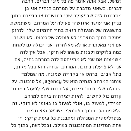
למשל, אבל אתה אומר פה כל מיני דברים, הרבה
דברים. כשאני מדברת על המרחב הנחיה אני כן
מתכוונת לזה שבפעולה שלי כתושבת או כדיירת בתוך
בניין אני עושה איזושהי פעולה על המרחב, משתמשת
בהשפעה של הפעולה הזאת בחיי היומיום שלי. לזרוק
פסולת בתוך החצר זו לא פעולה של ניכוס. לא משנה
אם אני מאלתרת או לא מאלתרת, אני יכולה גם לקחת
כמה בלוקים ולבנות משהו לא חוקי, אבל אין לזה
משמעות אם אני לא מתייחסת לזה כמרחב נחיה, אם
אני לא פועלת בתוכו. המרחב הנחיה הוא בכל מקום,
בתל אביב, ברהט או בקריית שמונה. מה שמלמד
אותנו המרחב הנחיה הוא על agency, על סוכנות, על
היכולת שלי בתור דיירת, על הכוח שלי לפעול במקום.
קודם כול לחשוב, להיות יצירתית ביחס למרחב
המיידי, לפעול בו, אולי לפעול בו באופן לא חוקי. זה
הלא פורמלי בתוך הפורמלי. ישראל היא מדינה
צנטרליסטית המנהלת ומתכננת כל פיסת קרקע. זו
אחת המדינות המתוכננות בעולם. ובכל זאת, בתוך כל