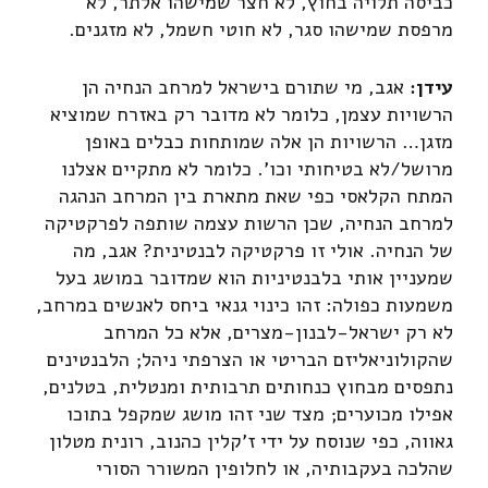
כביסה תלויה בחוץ, לא חצר שמישהו אלתר, לא
מרפסת שמישהו סגר, לא חוטי חשמל, לא מזגנים.
עידן:
אגב, מי שתורם בישראל למרחב הנחיה הן
הרשויות עצמן, כלומר לא מדובר רק באזרח שמוציא
מזגן… הרשויות הן אלה שמותחות כבלים באופן
מרושל/לא בטיחותי וכו'. כלומר לא מתקיים אצלנו
המתח הקלאסי כפי שאת מתארת בין המרחב הנהגה
למרחב הנחיה, שכן הרשות עצמה שותפה לפרקטיקה
של הנחיה. אולי זו פרקטיקה לבנטינית? אגב, מה
שמעניין אותי בלבנטיניות הוא שמדובר במושג בעל
משמעות כפולה: זהו כינוי גנאי ביחס לאנשים במרחב,
לא רק ישראל-לבנון-מצרים, אלא כל המרחב
שהקולוניאליזם הבריטי או הצרפתי ניהל; הלבנטינים
נתפסים מבחוץ כנחותים תרבותית ומנטלית, בטלנים,
אפילו מכוערים; מצד שני זהו מושג שמקפל בתוכו
גאווה, כפי שנוסח על ידי ז'קלין כהנוב, רונית מטלון
שהלכה בעקבותיה, או לחלופין המשורר הסורי