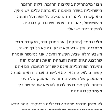
מצוי מלכתחילה בעליבות החומר. דלות החומר
הישראלית בשדה האמנות לא נחתה עלינו יש מאין,
היא קשורה ליהודיות שהגיעה על אפה ועל חמתה
מהשטעטל, יהודיות רצוצה שעברה קונברסיה
למיליטריזם ישראלי.
טלי:
נחמד [צוחקת]. אז במובן הזה, מנקודת מבט
מרחבית, אין שבע ולא שבע. זה לא כל כך חשוב,
השבע והלא שבע, העשיר והעני. אני למעשה אומרת
שהלבנטיניות הזאת והנחיוּת הזאת והניכוס הזה
והיעדר הפורמליות אינם קשורים למעמד; הם אינם
קשורים לאליטות או לא אליטות. אנחנו רואים את זה
מהמאבק של השבע ביותר עד המאבק של העני
ביותר. לכן אני רוצה לרגע להוציא את הקשר בין
מעמד ללבנטיניות.
לא מזמן חזרתי מסיור אדריכלים בפינלנד. אתה יוצא
קצת ממרכזי הערים הקלאסיות, ואז אתה מגיע