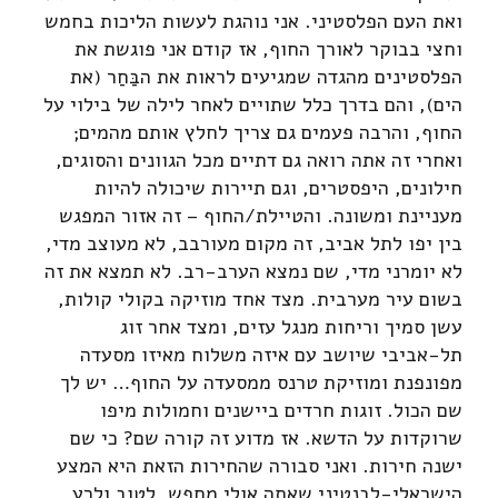
ואת העם הפלסטיני. אני נוהגת לעשות הליכות בחמש
וחצי בבוקר לאורך החוף, אז קודם אני פוגשת את
הפלסטינים מהגדה שמגיעים לראות את הבַּחַר (את
הים), והם בדרך כלל שתויים לאחר לילה של בילוי על
החוף, והרבה פעמים גם צריך לחלץ אותם מהמים;
ואחרי זה אתה רואה גם דתיים מכל הגוונים והסוגים,
חילונים, היפסטרים, וגם תיירות שיכולה להיות
מעניינת ומשונה. והטיילת/החוף – זה אזור המפגש
בין יפו לתל אביב, זה מקום מעורבב, לא מעוצב מדי,
לא יומרני מדי, שם נמצא הערב-רב. לא תמצא את זה
בשום עיר מערבית. מצד אחד מוזיקה בקולי קולות,
עשן סמיך וריחות מנגל עזים, ומצד אחר זוג
תל-אביבי שיושב עם איזה משלוח מאיזו מסעדה
מפונפנת ומוזיקת טרנס ממסעדה על החוף… יש לך
שם הכול. זוגות חרדים ביישנים וחמולות מיפו
שרוקדות על הדשא. אז מדוע זה קורה שם? כי שם
ישנה חירות. ואני סבורה שהחירות הזאת היא המצע
הישראלי-לבנטיני שאתה אולי מחפש, לטוב ולרע.