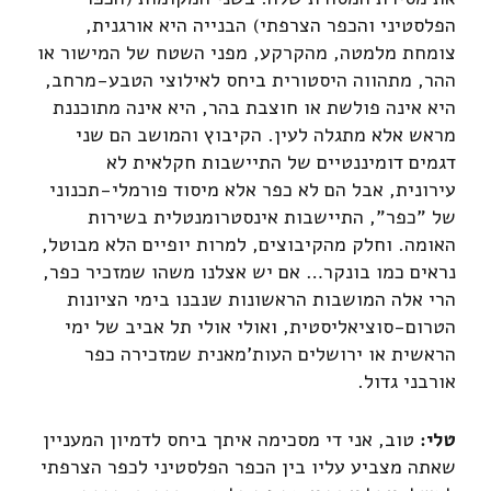
הפלסטיני והכפר הצרפתי) הבנייה היא אורגנית,
צומחת מלמטה, מהקרקע, מפני השטח של המישור או
ההר, מתהווה היסטורית ביחס לאילוצי הטבע-מרחב,
היא אינה פולשת או חוצבת בהר, היא אינה מתוכננת
מראש אלא מתגלה לעין. הקיבוץ והמושב הם שני
דגמים דומיננטיים של התיישבות חקלאית לא
עירונית, אבל הם לא כפר אלא מיסוד פורמלי-תכנוני
של "כפר", התיישבות אינסטרומנטלית בשירות
האומה. וחלק מהקיבוצים, למרות יופיים הלא מבוטל,
נראים כמו בונקר… אם יש אצלנו משהו שמזכיר כפר,
הרי אלה המושבות הראשונות שנבנו בימי הציונות
הטרום-סוציאליסטית, ואולי אולי תל אביב של ימי
הראשית או ירושלים העות'מאנית שמזכירה כפר
אורבני גדול.
טלי:
טוב, אני די מסכימה איתך ביחס לדמיון המעניין
שאתה מצביע עליו בין הכפר הפלסטיני לכפר הצרפתי