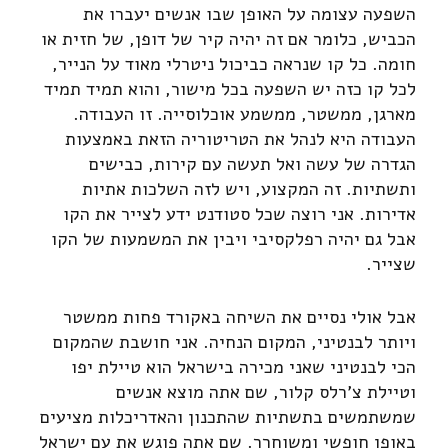
השפעה עצומה על האופן שבו אנשים יעברו את
הכביש, כלומר אם זה יהיה קיר של דופן, של חזית או
חומה. כל קו שנראה כביכול ניטרלי מאוד על הנייר,
לכל קו כזה יש השפעה בכל מישור, והוא תמיד תמיד
מארגן, ממשטר, ממשמע אוכלוסייה. זו העבודה.
העבודה היא לנהל את הטריטוריה הזאת באמצעות
הגדרה של עשה ואל תעשה עם קירות, כבישים
ותשתיות. זה המקצוע, ויש לזה השלכות אתיות
אדירות. אני רוצה שכל סטודנט ידע לצייר את הקו
אבל גם יהיה רפלקסיבי ויבין את המשמעות של הקו
שצייר.
אבל אולי נסיים את השיחה באקורד פחות ממשטר
ויותר לבנטיני, המקום הנחיה. אני חושבת שהמקום
הכי לבנטיני שאני מכירה בישראל הוא טיילת יפו
וטיילת צ'רלס קלור, שם אתה מוצא אנשים
שמשתמשים בתשתיות שהתכנון והאדריכלות מציעים
באופן חופשי ומשוחרר. שם אתה פוגש את עם ישראל