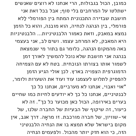
כמובן, הכול בגבולות, הרי אנחנו לא רוצים שאנשים
ישתלטו על המרחבים בלי סוף; אבל בכל זאת אני
חושבת שבזירה התכנונית המתח בין הפורמלי לַלא
פורמלי, בין הנהגה לנחיה, הוא מובנה, והוא כל הזמן
נמצא במאבק, וזאת כאמור הלבנטיניות… הלבנטיניות
היא המאבק, לא המרחב עצמו. ושים לב, אני בעצמי
באה מהמקום הנהגה, כלומר גם בתור מי שנמצאת
בנהגה אני חושבת שלא נוכל להמשיך לאורך זמן
לשמור אותו בצורתו הנוכחית. בטח לא עם הצמיחה
הדמוגרפית הצפויה בארץ. לכן אולי הגיע הזמן
להפסיק לתלוש לעצמנו עוד ועוד את השערות ולומר,
"אוי ואבוי, אנחנו לא מערביים, אנחנו כל כך
לבנטיניים, אנחנו כל כך לא יודעים לחיות כמו שחיים
בערים באירופה, הכול כאן מכוער כל כך". זה לא
כיעור, זה שיקוף של הבעיות של החברה שלנו, של
אי-שוויון, של חברה מורכבת. זו מראָה. דרך אגב, אין
מקום בישראל שלא תמצא בו את הנחיה הלבנטיני
הזה, כי הוא חזק יותר מהכול. ולפעמים הנחיה