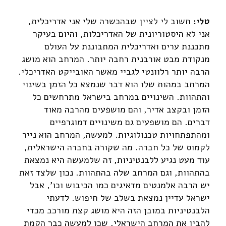
טלי:
חשוב לי לציין שבהכשרה שלי אני אדריכלית,
אני לא היסטוריונית של האדריכלות, והיום בעיקר
מתכננת ערים ואדריכלית המתבוננת על העולם
מנקודת מבט אורבנית רחבה יותר. המרחב הוא מושג
הרבה יותר רלוונטי לגביי מאשר האובייקט האדריכלי.
המרחב במהות שלו הוא דבר שנמצא כל הזמן בשינוי
והתהוות. השינויים במרחב בישראל מתרחשים כל
הזמן ובקצב אדיר, והם מושפעים מהרבה מאוד
דברים. הם מושפעים גם משינויים דמוגרפיים
ומהתפתחויות טכנולוגיות. למעשה, המרחב הוא נייר
לקמוס של כל חברה. מה שקורה בחברה הישראלית,
עוד מעט נגיע ללבנטיניות, זה שלמעשה היא נמצאת
בהתהוות, וגם המרחב שלה בהתהוות. נכון שלצד זאת
יש הרבה אלמנטים מדאיגים כמו הכיבוש וכו', אבל
ישראל עדיין נמצאת בשלב של חיפוש. לדעתי
הלבנטיניות במובן הזה היא מושג קצת מורכב מכדי
להבין את המרחב הישראלי, שכן למעשה כבר הקמת