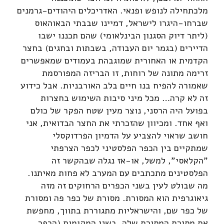
מלכתחילה לנופש ופנאי. האדריכלים היהודים-גרמנים
שברחו-היגרו לישראל, דמיינו שבבתי הבאוהאוס
(ליתר דיוק הסגנון הבינלאומי) שהם תכננו ישבו
הדיירים (בגמר יום העבודה, בשבתות ובחגים) בחצר
הקדמית או האחורית שמוגבהת בעמודים שמאפשרים
זרימה מתונה של רוחות, זו הבריזה המפורסמת
שאמורה להפיח בנו חיים בלב האורבניות. אבל כידוע
זה לא קרה… מכל מיני סיבות השימוש בחצרות
בפועל היה הרסני, נוצר מעין שטח הפקר של כולם
ואף אחד. ומכיוון שהזכרתי את החצר הבדואית, אני
חושב שראוי להצביע על הדמיון הפרדוקסלי
שמתקיים בין הכפר הפלסטיני לכפר הצרפתי
"הקלאסי", למשל, או-אז נגלה שבהקשר זה
הפלסטינים מתכתבים עם המערב לא פחות מאיתנו.
מה שבולט לעין בשני הכפרים הרחוקים זה מזה
גיאוגרפית הוא המסורת. מסורת של כפר פה ומסורת
של כפר שם, והישראליות מתגוררת בתווך, מחפשת
את מסירת המסורת שלה. בשני המקומות (הכפר