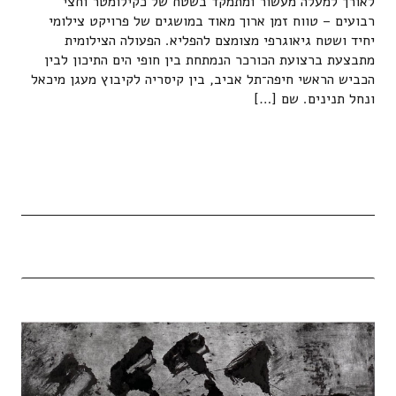
לאורך למעלה מעשור ומתמקד בשטח של כקילומטר וחצי
רבועים – טווח זמן ארוך מאוד במושגים של פרויקט צילומי
יחיד ושטח גיאוגרפי מצומצם להפליא. הפעולה הצילומית
מתבצעת ברצועת הכורכר הנמתחת בין חופי הים התיכון לבין
הכביש הראשי חיפה־תל אביב, בין קיסריה לקיבוץ מעגן מיכאל
ונחל תנינים. שם […]