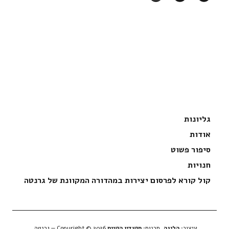
גליונות
אודות
סיפור פשוט
חנויות
קול קורא לפרסום יצירות במהדורה המקוונת של גרנטה
עיצוב:
הליגה
, תכנות:
סטודיו הטייס
Copyright © 2026 — גְרַנְטָה.