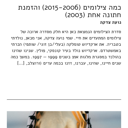
כמה צילומים (2015-2006) והזמנת
חתונה אחת (2003)
נועה צדקה
סדרת הצילומים הנמצאת כאן היא חלק מסדרה ארוכה של
צילומים המתעדים את חיי. שמי נועה צדקה, אני מכאן, נולדתי
בטבריה. את ארקדיוש טומלקה (בעלי/בן זוגי/ שותפי) הכרתי
באמשטרדם. ארקדיוש נולד בעיר קונסקי, פולין. שנינו שהינו
בהולנד במסגרת מלגות אמן בשנים 1999 — 1997. במשך כמה
שנים חיינו, שהינו, עברנו, זזנו בכמה ערים (ורוצלב, […]