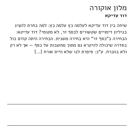
מלון אוקורה
דוד עדיקא
שיחה בין דוד עדיקא לעלמה כץ עלמה כץ: למה בחרת להציג
בגיליון דימויים שקשורים לכסף זר, לא מקומי? דוד עדיקא:
הבחירה ב“כסף זר“ היא בחירה משנית. הבחירה היתה קודם כול
בסדרה שיכולה להיקרא גם מתוך מחשבות על כסף — אך לא רק
ולא בהכרח. ע“כ: סיפרת לנו שלא היית אורח […]