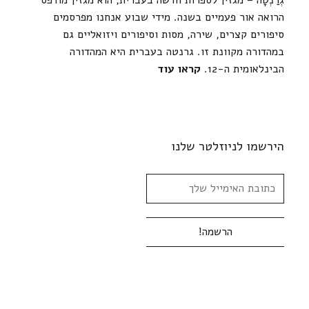
גְרַנְטָה – מגזין לספרות חדשה בעברית, הוא מגזין מודפס
הרואה אור פעמיים בשנה. מידי שבוע אנחנו מפרסמים
סיפורים קצרים, שירה, מסות וסיפורים ויזואליים גם
במהדורה מקוונת זו. גרנטה בעברית היא המהדורה
הבינלאומית ה-12.
קראו עוד
הירשמו לניוזלטר שלנו