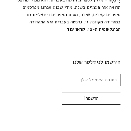
גְרַנְטָה – מגזין לספרות חדשה בעברית, הוא מגזין מודפס
הרואה אור פעמיים בשנה. מידי שבוע אנחנו מפרסמים
סיפורים קצרים, שירה, מסות וסיפורים ויזואליים גם
במהדורה מקוונת זו. גרנטה בעברית היא המהדורה
הבינלאומית ה-12.
קראו עוד
הירשמו לניוזלטר שלנו