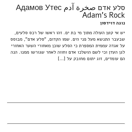
סלע אדם صخرة آدم Адамов Утес
Adam's Rock
נוגה דוידסון
יש אי קטן העולה מתוך מי בת ים. זהו ראשו של רכס סלעים,
שבעבר התנשא מעל פני הים. שמו הקדום, "סלע אדם", מבוסס
על אגדה עממית המספרת כי הסלע שוכן מאחורי השער האחורי
לגן העדן וכי לשם הושלכו אדם וחווה לאחר שגורשו ממנו. הנה
הם עומדים, זוג יתום מחובק על […]