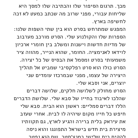
מכך. תרגום הסיפור שלו והכתיבה שלו למסך היא
שליחות עבורי, מפני שרוב מה שכתב כמעט לא זכה
לחשיפה בארץ.
המפגש שמתרחש בסרט הוא בין שתי השפות שלנו:
הספרות שלו והקולנוע שלי. הסרט מורכב מערבוב
של מדיות חדשות וישנות ומשלב בין חומרי ארכיון
לוידאו לאנימציה. החומר, שהוא הנייר, מהווה ציר
משמעותי בסרט ומסמל את הבסיס של כל יצירה.
הסרט כולו הוא סרט רפלקסיבי שמביט אל תהליך
היצירה של עצמו, מפני שבמרכזו עומדים שני
יוצרים, אני וסבא שלי.
הסרט מחולק לשלושה חלקים, שלושה דברים
שהלכו לאיבוד בחייו של סבא שלי. שלושת הדברים
הללו דברים סמליים: ראשון הוא הבית. סבא שלי
חיפש כל חייו מקום שיהיה לו לבית. אחרי שעזב
את עיראק בלית ברירה והגיע לארץ, גם תקוותיו
מיצירת בית חדש בישראל התפוגגו והוא ניסה
להקים בית שלישי במנצ׳סטר, שם הוא נפטר.