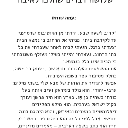
נעמה שוחט
״קרוב לשעה שבע, ירדתי מן האוטובוס שהסיעני
עד לקירבת ביתי. פניתי אל הרחוב בו נמצא הבית
וצעדתי ברגל. הגעתי לבית לאחר שעברתי את כל
בתי הרחוב. נעצרתי והייתי כאילו מעולף משנוכחתי
כי הבית אינו כלל בנמצא.״
את המשפטים האלה כתב סבא שלי, יצחק בר משה,
כחלק מסיפור קצר בשפה הערבית.
אפשר להגדיר את הזהות של סבא שלי בשתי מילים:
ערבי-יהודי. הוא נולד בעיראק ועזב אותה בעל
כורחו כשהיה בן 25. בארץ הוא היה פרשן ועורך
בקול ישראל בערבית. הוא מילא תפקידים
דיפלומטיים במצרים ובאיראן, והוא היה גם בונה
חופשי. אבל לפני כל זה הוא היה סופר. במשך כל
חייו הוא כתב בשפה הערבית – מאמרים מדיניים,