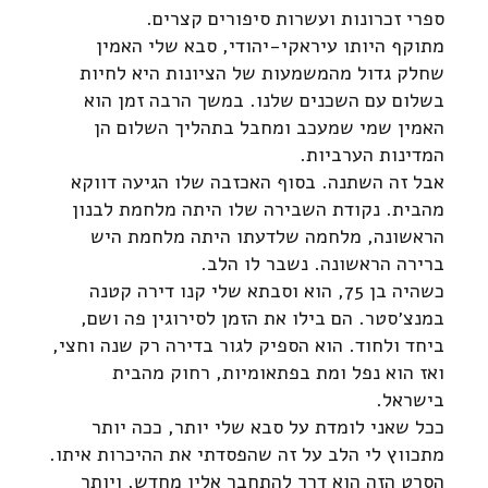
ספרי זכרונות ועשרות סיפורים קצרים.
מתוקף היותו עיראקי-יהודי, סבא שלי האמין
שחלק גדול מהמשמעות של הציונות היא לחיות
בשלום עם השכנים שלנו. במשך הרבה זמן הוא
האמין שמי שמעכב ומחבל בתהליך השלום הן
המדינות הערביות.
אבל זה השתנה. בסוף האכזבה שלו הגיעה דווקא
מהבית. נקודת השבירה שלו היתה מלחמת לבנון
הראשונה, מלחמה שלדעתו היתה מלחמת היש
ברירה הראשונה. נשבר לו הלב.
כשהיה בן 75, הוא וסבתא שלי קנו דירה קטנה
במנצ׳סטר. הם בילו את הזמן לסירוגין פה ושם,
ביחד ולחוד. הוא הספיק לגור בדירה רק שנה וחצי,
ואז הוא נפל ומת בפתאומיות, רחוק מהבית
בישראל.
ככל שאני לומדת על סבא שלי יותר, ככה יותר
מתכווץ לי הלב על זה שהפסדתי את ההיכרות איתו.
הסרט הזה הוא דרך להתחבר אליו מחדש, ויותר