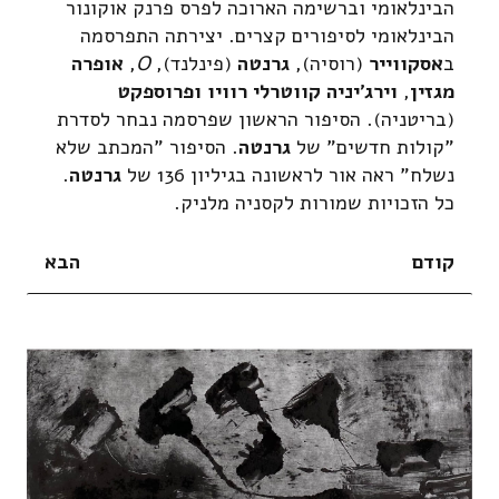
הבינלאומי וברשימה הארוכה לפרס פרנק אוקונור
הבינלאומי לסיפורים קצרים. יצירתה התפרסמה
ב
אסקווייר
(רוסיה),
גרנטה
(פינלנד),
O
,
אופרה
מגזין
,
וירג'יניה קווטרלי רוויו ופרוספקט
(בריטניה). הסיפור הראשון שפרסמה נבחר לסדרת
"קולות חדשים" של
גרנטה
. הסיפור "המכתב שלא
נשלח" ראה אור לראשונה בגיליון 136 של
גרנטה
.
כל הזכויות שמורות לקסניה מלניק.
קודם
הבא