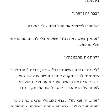
בעצמנו."
"ככה זה נראה."
נאנחתי וליטפתי את ספל התה שלי באצבע.
"אז איך נעשה את זה?" שאלתי בלי להרים את הראש
שלי מהספל.
"למה את מתכוונת?"
"לילדים. ננסה לעשות לבד? שנינו, בבית." עוד לפני
שסיימתי לדבר תקפה אותי תחושה עזה של גועל,
ובלי להרים את הראש העוויתי את פניי ונשענתי
לאחור על הכיסא כדי להגדיל את המרחק בינינו.
"אה… זה אני לא"… נראה שבעלי הרגיש כמוני, כי
ראיתי איך רגליו, שבצבצו מתחת לשולחן, מתקפלות