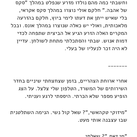
וחשבתי כמה מהם נולדו מזרע שנפלט במהלך "סקס
של אהבה." חלקם אולי נוצרו במהלך סקס אקראי,
בלי שאיש ייתן את דעתו לימי ביוץ, חלקם בהזרעה
מלאכותית, ואולי יש כאלה שנוצרו במהלך אונס. ובכל
המקרים האלה הזרע הגיע אל הביצית שתפחה לכדי
דמות אנוש. שבתי והסתכלתי מתחת לשולחן. עדיין
לא היה זכר לנעליו של בעלי.
_______
אחרי ארוחת הצהריים, בזמן שצחצחתי שיניים בחדר
השירותים של המשרד, הטלפון שלי צלצל. על הצג
הופיע מספר שלא הכרתי. היססתי לרגע ועניתי.
"מיזוקי טקהאשי,"? שאל קול נשי. הנימה השתלטנית
שבו עצבנה אותי מעט.
"מי זאת,"? שאלתי.