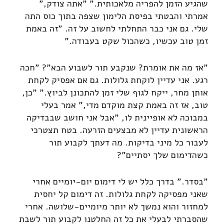
שהגיע הזמן להפריה מלאכותית." "אתה צודק,"
אמרתי והבטתי בפיסת הלימון שצפה בתוך כוס התה
שלי. גם אני כבר התחלתי לחשוב על זה. "זה באמת
זמן טוב עכשיו, כשהכול שקט בעבודה."
"אז מה את אומרת? שנקבע תור לשבוע הבא"? "חכה
רגע. אני עדיין לוקחת גלולות. גם אם אפסיק לקחת
אותן מחר, ייקח לגוף שלי זמן להתכונן לביוץ." "כן,
טוב, אז זה באמת קצת מוקדם מדי," אמר בעלי
במבוכה לא אופיינית לו, "אבל אני חושב שבבדיקה
הראשונית עדיין לא מבצעים הזרעה. בטח תצטרכי
לעבור כל מיני בדיקות. מה דעתך לקבוע תור
כשהדימום שלך יסתיים"?
"בסדר." בדרך כלל יש לי דימום יום-יומיים אחרי
שאני מפסיקה לקחת גלולות. זה דימום קל יחסית
למחזור והוא נמשך לא יותר מיומיים-שלושה. אחרי
שהסברתי לבעלי את כל זה החלטנו לקבוע תור לשבת