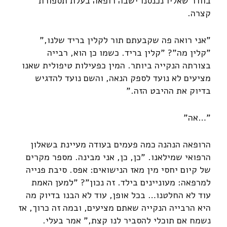
בחדר שאליו נכנסנו ישבה רופאה בעלת תספורת
קצרה.
"אני רואה פה שקבעתם תור לקלין בריד שלנו,"
"קלין מה"? "קלין בריד. כשמו כן הוא, רבייה
בצורתה הנקייה ביותר. המין כפעילות טיפולית שאנו
מציעים לא נועד לספק הנאה, והשם נועד להדגיש
בדיוק את ההיבט הזה."
"…אה"
הרופאה הנהנה כמה פעמים בעודה מעיינת בשאלון
הרפואי שמילאנו. "כן, כן, אני מבינה. מספר מקרים
של קיום יחסי מין מאז הנישואים: אפס. סיבת פנייה
למרפאה: מעוניינים בילד. זה נכון"? "למען האמת
עוד לא החלטנו… בכל אופן, עוד לא הבנו בדיוק מה
היא הרבייה הנקייה שאתם מציעים, ובמה זה כרוך, אז
נשמח אם תוכלי להסביר לנו קצת," אמר בעלי.