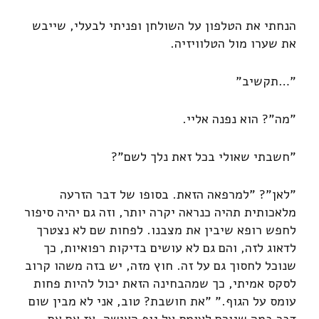
הנחתי את הטלפון על השולחן ופניתי לבעלי, שייבש
את שערו מול הטלוויזיה.
"…תקשיב"
"מה"? הוא נפנה אליי.
"חשבתי שאולי בכל זאת נלך לשם"?
"לאן"? "למרפאה הזאת. בסופו של דבר הזרעה
מלאכותית תהיה כנראה יקרה יותר, וזה גם יהיה סיפור
לחפש רופא שיבין את מצבנו. לפחות שם לא נצטרך
לדאוג לזה, והם גם לא עושים בדיקות רפואיות, כך
שנוכל לחסוך גם על זה. חוץ מזה, יש בזה משהו קרוב
לסקס אמיתי, כך שמהבחינה הזאת יכול להיות פחות
עומס על הגוף." "את חושבת? טוב, אני לא מבין שום
דבר במה שגורם לעומס על גוף האישה, אז אם את