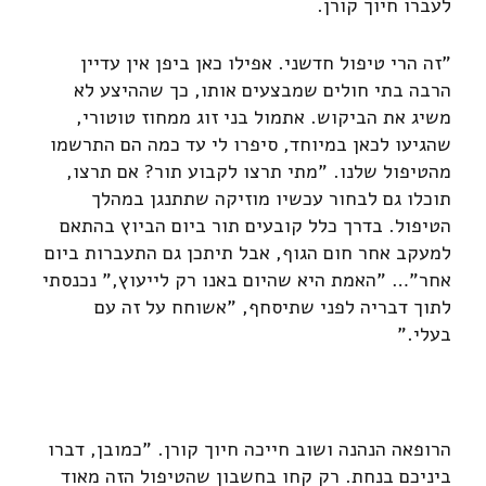
לעברו חיוך קורן.
"זה הרי טיפול חדשני. אפילו כאן ביפן אין עדיין
הרבה בתי חולים שמבצעים אותו, כך שההיצע לא
משיג את הביקוש. אתמול בני זוג ממחוז טוטורי,
שהגיעו לכאן במיוחד, סיפרו לי עד כמה הם התרשמו
מהטיפול שלנו. "מתי תרצו לקבוע תור? אם תרצו,
תוכלו גם לבחור עכשיו מוזיקה שתתנגן במהלך
הטיפול. בדרך כלל קובעים תור ביום הביוץ בהתאם
למעקב אחר חום הגוף, אבל תיתכן גם התעברות ביום
אחר"… "האמת היא שהיום באנו רק לייעוץ," נכנסתי
לתוך דבריה לפני שתיסחף, "אשוחח על זה עם
בעלי."
הרופאה הנהנה ושוב חייכה חיוך קורן. "כמובן, דברו
ביניכם בנחת. רק קחו בחשבון שהטיפול הזה מאוד