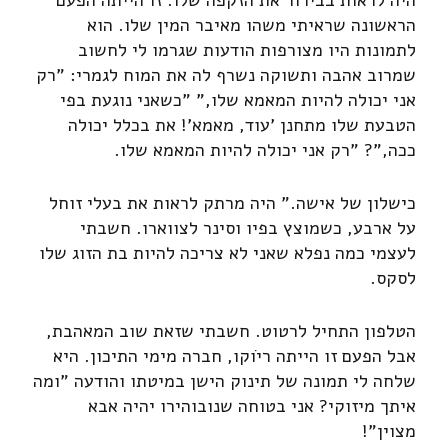
הראשונה שראיתי משהו מאיבר המין שלו. הוא
לתמונות היו מצורפות הודעות שגרמו לי לחשוב
שמרוב אהבה ותשוקה נשרף לה את המוח לגמרי: "רק
אני יכולה להיות המאמא שלו," "כשאני נוגעת בפי
הטבעת שלו מתחנן 'עוד, מאמא'! את בכלל יכולה
ככה,"? "רק אני יכולה להיות המאמא שלו.
כישלון של אישה." היה מרתק לראות את בעלי זוחל
על ארבע, כשמוצץ בפיו וסינר לצווארו. חשבתי
לעצמי כמה נפלא שאני לא צריכה להיות בת הזוג שלו
לסקס.
הטלפון התחיל לרטוט. חשבתי שזאת שוב המאהבת,
אבל הפעם זו הייתה ריֹוקו, חברה מימי התיכון. היא
שלחה לי תמונה של תינוק הישן במיטתו והודעה "ומה
איתך מיזוקי? אני בטוחה שנובוהירו יהיה אבא
מצוין"!