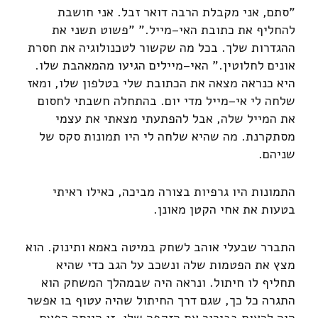
"סתם, אני מקבלת הרבה דואר זבל. אני חושבת
להחליף את כתובת האי–מייל." "פשוט תשני את
ההגדרות שלך. בכל מה שקשור לטכנולוגיה את חסרת
אונים לחלוטין." האי–מיילים הגיעו מהמאהבת שלו.
היא כנראה מצאה את הכתובת שלי בטלפון שלו, ומאז
שלחה לי אי–מייל מדי יום. בהתחלה חשבתי לחסום
את המייל שלה, אבל להפתעתי מצאתי את עצמי
מסתקרנת. מה שהיא שלחה לי היו תמונות סקס של
שניהם.
התמונות היו גרפיות בצורה מביכה, כאילו ראיתי
בטעות את אחי הקטן מאונן.
התברר שבעלי אוהב לשחק במיטה באמא ותינוק. הוא
מצץ את הפטמות שלה ונשכב על הגב כדי שהיא
תחליף לו חיתול. ונראה היה שבמהלך המשחק הוא
התגרה כל כך, שגם דרך החיתול שהיה עטוף בו אפשר
היה לראות בבירור את הזקפה שלו. זו הייתה הפעם