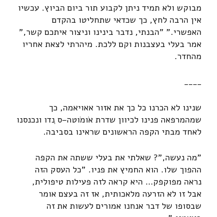
מבוקש ולא תמיד ניתן לקבוע תור ביום הביוץ. עכשיו
אין הרבה לחץ, כך שכדאי שתחליטו בהקדם
האפשרי." "הבנתי, נדבר בינינו וניצור איתכם קשר,"
אמר בעלי בעצבנות וקם ללכת. מיהרתי לצאת אחריו
מהחדר.
____
שנינו לא הכרנו כל כך את אזור אאויאמה, כך
שמהמרפאה פנינו לכיוון שדרת אֹומֹוטה–ס ְנדו ונכנסנו
לאחד מבתי הקפה הראשונים שראינו בסביבה.
"מה נעשה,"? שאלתי את בעלי ששתה את הקפה
ההפוך שלו. הוא החמיץ את פניו. "כל העסק הזה
נראה מפוקפק… היא קראה לזה פעילות טיפולית,
אבל זו לא הזרעה מלאכותית, אז זה בעצם אומר
שבסופו של דבר אנחנו אמורים לעשות את זה