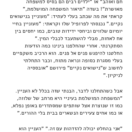
חם ואוהב" או "ילדים רבים הם בסיס למשפחה
מאושרת"! בשדה "תיאור המשפחה המושלמת,"
קראתי את מה שכתב בעלי לעתיד: "מעוניין בנישואים
נקיים." נכנסתי לפרופיל שלו וקראתי: "מעוניין בחיי
יומיום שלווים וביחסי ידידות טובים, כמו יחסים בין
אח לאחות, מבלי להשתעבד לכבלי המין."
הסתקרנתי. אחרי שהחלפנו בינינו כמה הודעות
החלטנו להיפגש פנים אל פנים. הוא הרכיב משקפיים
בעלי מסגרת כסופה ונראה מתוח, וכבר התחלתי
לחשוב ש"נישואים נקיים" פירושם "אובססיה
לניקיון."
אבל כשהתחלנו לדבר, הבנתי שזה בכלל לא העניין.
"המשפחה המושלמת בעיניי היא מרחב של שלווה,
כמו זו שנוצרת אצל שותפים שמסתדרים באופן נפלא,
או כמו אחים צעירים הנשארים בבית בלי ההורים."
"אני בהחלט יכולה להזדהות עם זה." "העניין הוא