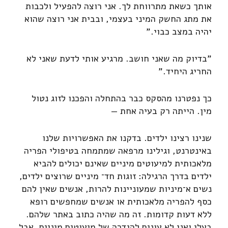
אותך כשאת מתרווחת לך. אני רוצה להפעיל ולכבות
את מתג החשק המיני בעצמי, ובבית אני רוצה שהוא
יהיה במצב כבוי."
"בדיוק מה שאני חושב. מרגיע אותי לדעת שאני לא
החריג היחיד."
כך נפטרנו מהסקס כבר בהתחלה והפכנו לזוג נטול
מין. הייתה רק בעיה אחת —
שנינו רצינו ילדים. בדקנו את האפשרויות שלנו
באינטרנט, וגילינו מרפאה שמתמחה בטיפולי הפריה
מלאכותית למיעוטים מיניים שאינם יכולים להביא
ילדים בדרך הרגילה: זוגות חד־ מיניים שרוצים ילדים,
נשים א־מיניות שמעוניינות להרות, אנשים שאין להם
כסף להפריה מלאכותית או אנשים שמחפשים רופא
ללא דעות קדומות. זה מה שהיה כתוב באתר שלהם.
בעלי ואני לא עונים להגדרה של מיעוטים מיניים, אבל