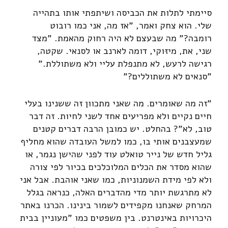
סיימתי לתלות את הכביסה ושיתפתי אותו בתהייה
שלי. הוא צחק ואמר, "אז מה, אני כמו רובוט
רומבה?" מה שבעצם לא היה רחוק מהאמת. "מצד
שני, את, מיזּוקי, דומה לארנב או לסנאי. שקטה,
רגישה לרעש, לא מתנפלת עליי ולא משתוללת."
"סנאים לא משתוללים?"
"זה מה שאומרים. מה שאני מתכוון זה ששנינו בעלי
חיים נקיים ולא מפריעים אחד לשני לחיות. זה דבר
טוב, לא"? בהחלט. יש כמובן הרבה דברים קטנים
שמעצבנים אותי בו, כמו למשל העובדה שהוא מחליף
גליל חדש של נייר טואלט עוד לפני שהישן נגמר, או
שהוא מסדר את הכלים המלוכלכים בכיור לפי צורה
ולא לפי מידת השמנוניות, כמו שאני אוהבת. אבל אני
לא מתרגשת יותר מדי מהדברים האלה, כנראה בגלל
המרחק שאנחנו מקפידים לשמור בינינו. הכרנו באתר
היכרויות באינטרנט. בין משפטים כמו "מעוניין בבית