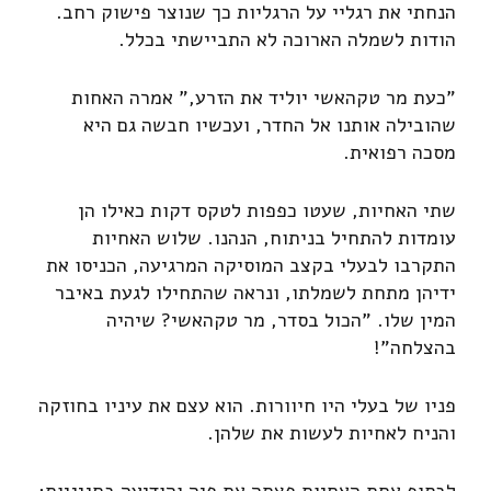
הנחתי את רגליי על הרגליות כך שנוצר פישוק רחב.
הודות לשמלה הארוכה לא התביישתי בכלל.
"כעת מר טקהאשי יוליד את הזרע," אמרה האחות
שהובילה אותנו אל החדר, ועכשיו חבשה גם היא
מסכה רפואית.
שתי האחיות, שעטו כפפות לטקס דקות כאילו הן
עומדות להתחיל בניתוח, הנהנו. שלוש האחיות
התקרבו לבעלי בקצב המוסיקה המרגיעה, הכניסו את
ידיהן מתחת לשמלתו, ונראה שהתחילו לגעת באיבר
המין שלו. "הכול בסדר, מר טקהאשי? שיהיה
בהצלחה"!
פניו של בעלי היו חיוורות. הוא עצם את עיניו בחוזקה
והניח לאחיות לעשות את שלהן.
לבסוף אחת האחיות פצתה את פיה והודיעה בחגיגיות: