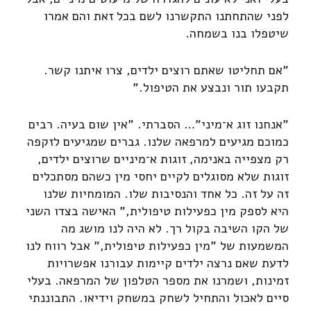
לפני שהתחתנו התקשרנו לשם בכל זאת והם אמרו
שיטפלו בנו בשמחה.
"אם תחליטו שאתם רוצים ילדים, צרו איתנו קשר.
תקבעו תור ונבצע את הטיפול."
"אנחנו זוג א־מיני"… הסברתי. "אין שום בעיה. רבים
כמוכם מגיעים למרפאה שלנו. גברים שמגיעים לזקפה
רק מצפייה באנימה, זוגות א־מיניים שרוצים ילדים,
זוגות שלא מסוגלים לקיים יחסי מין כשהם מסתכלים
זה על זה. כל אחד והנסיבות שלו. המומחיות שלנו
היא לספק מין כפעילות טיפולית," האישה בצדו השני
של הקו השיבה בקול רך. לא היה לנו מושג מה
המשמעות של "מין כפעילות טיפולית," אבל רווח לנו
לדעת שאם נרצה ילדים קיימות עבורנו אפשרויות
זמינות, ושמרנו את מספר הטלפון של המרפאה. בעלי
סיים לאכול והתחיל לשחק במשחק וידיאו. התבוננתי