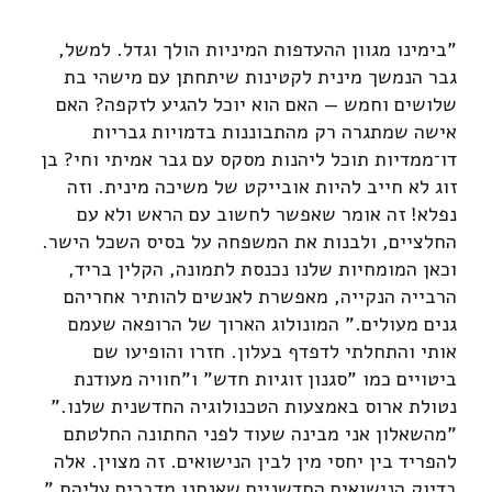
"בימינו מגוון ההעדפות המיניות הולך וגדל. למשל,
גבר הנמשך מינית לקטינות שיתחתן עם מישהי בת
שלושים וחמש — האם הוא יוכל להגיע לזקפה? האם
אישה שמתגרה רק מהתבוננות בדמויות גבריות
דו־ממדיות תוכל ליהנות מסקס עם גבר אמיתי וחי? בן
זוג לא חייב להיות אובייקט של משיכה מינית. וזה
נפלא! זה אומר שאפשר לחשוב עם הראש ולא עם
החלציים, ולבנות את המשפחה על בסיס השכל הישר.
וכאן המומחיות שלנו נכנסת לתמונה, הקלין בריד,
הרבייה הנקייה, מאפשרת לאנשים להותיר אחריהם
גנים מעולים." המונולוג הארוך של הרופאה שעמם
אותי והתחלתי לדפדף בעלון. חזרו והופיעו שם
ביטויים כמו "סגנון זוגיות חדש" ו"חוויה מעודנת
נטולת ארוס באמצעות הטכנולוגיה החדשנית שלנו."
"מהשאלון אני מבינה שעוד לפני החתונה החלטתם
להפריד בין יחסי מין לבין הנישואים. זה מצוין. אלה
בדיוק הנישואים החדשניים שאנחנו מדברים עליהם."