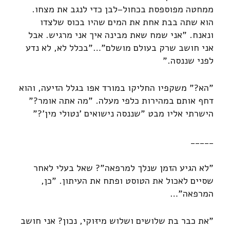
ממחטה מפוספסת בכחול–לבן כדי לנגב את מצחו.
הוא שתה בבת אחת את המים שהיו בכוס שלצדו
ונאנח. "אני שמח שאת מבינה איך אני מרגיש. אבל
אני חושב שרק בעולם מושלם"…"בכלל לא, לא נדע
לפני שננסה."
"הא?" משקפיו החליקו במורד אפו בגלל הזיעה, והוא
דחף אותם במהירות כלפי מעלה. "מה אתה אומר?"
הישרתי אליו מבט "שננסה נישואים 'נטולי מין'?"
_____
"לא הגיע הזמן שנלך למרפאה"? שאל בעלי לאחר
שסיים לאכול את הטוסט ופתח את העיתון. "כן,
המרפאה"…
"את כבר בת שלושים ושלוש מיזּוקי, נכון? אני חושב