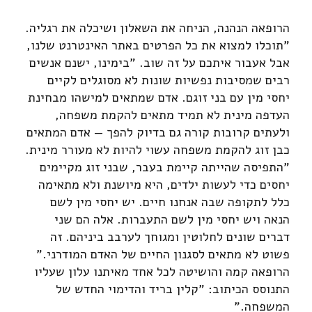
הרופאה הנהנה, הניחה את השאלון ושיכלה את רגליה.
"תוכלו למצוא את כל הפרטים באתר האינטרנט שלנו,
אבל אעבור איתכם על זה שוב. "בימינו, ישנם אנשים
רבים שמסיבות נפשיות שונות לא מסוגלים לקיים
יחסי מין עם בני זוגם. אדם שמתאים למישהו מבחינת
העדפה מינית לא תמיד מתאים להקמת משפחה,
ולעתים קרובות קורה גם בדיוק להפך — אדם המתאים
כבן זוג להקמת משפחה עשוי להיות לא מעורר מינית.
"התפיסה שהייתה קיימת בעבר, שבני זוג מקיימים
יחסים כדי לעשות ילדים, היא מיושנת ולא מתאימה
כלל לתקופה שבה אנחנו חיים. יש יחסי מין לשם
הנאה ויש יחסי מין לשם התעברות. אלה הם שני
דברים שונים לחלוטין ומגוחך לערבב ביניהם. זה
פשוט לא מתאים לסגנון החיים של האדם המודרני."
הרופאה קמה והושיטה לכל אחד מאיתנו עלון שעליו
התנוסס הכיתוב: "קלין בריד והדימוי החדש של
המשפחה."