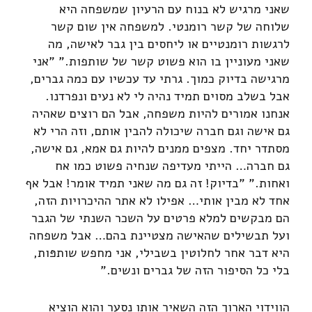
שאני מרגיש לא בנוח עם הרעיון שמשפחה היא
שלוחה של קשר רומנטי. למשפחה אין שום קשר
לרגשות רומנטיים או ליחסים בין גבר לאישה, מה
שאני מעוניין בו הוא פשוט קשר של שותפות." "אני
מרגישה בדיוק כמוך. גרתי עד עכשיו עם כמה גברים,
אבל בשלב מסוים תמיד נהיה לי לא נעים ונפרדנו.
אנחנו אמורים להיות משפחה, אבל הם רוצים שאהיה
גם אישה וגם חברה שיכולה להבין אותם, וזה הרי לא
מסתדר יחד. מצפים ממנים להיות גם אמא, גם אישה,
גם חברה… הייתי מעדיפה שנחיה פשוט כמו אח
ואחות." "בדיוק! זה גם מה שאני תמיד אומר! אבל אף
אחד לא מבין אותי… אפילו לא אתר ההיכרויות הזה,
הם מבקשים למלא פרטים על השכר השנתי של הגבר
ועל תבשילים שהאישה מצטיינת בהם… אבל משפחה
היא דבר אחר לחלוטין בשבילי, אני מחפש שותפּות,
בלי כל הסיפור הזה של גברים ונשים."
הווידוי הארוך הזה השאיר אותו נסער והוא הוציא