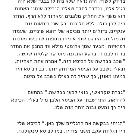
בדיוק לשלי. היה נראה שלא נוח לו בבגד שלא היה
רגיל אליו, ובדרך לחדר שאליו הובילה אותנו האחות
הוא משך את החלוק מלפנים ומאחור ללא הרף. החדר
היה לבן כולו, ללא חלונות. רק שני כיסאות נוח
ענקיים, גדולים יותר מכיסא של רופא שיניים, שעמדו
זה מול זה. היו גם שתי אחיות נוספות שחבשו מסכות
רפואיות. מבער שמן ארומטי מילא עד מחנק את החדר
בריח לבנדר. ברקע התנגנה מוסיקה קלסית שקטה.
"שכב בבקשה על הכיסא הזה," אמרה אחת האחיות,
ובעלי נשכב על הכיסא המרוחק יותר. גב הכיסא היה
כמעט מאוזן, כך שהיה זה כאילו נשכב על מיטה.
"גברת טקהאשי, בואי לכאן בבקשה." בהתאם
להוראה, התיישבתי על הכיסא הלבן מול בעלי. הכיסא
היה רך ומעט גבוה יותר מזה שלו.
"הניחי בבקשה את הרגליים שלך כאן." לכיסא שלי
היו רגליות עקב משני צדדיו, כמו לכיסא גינקולוגי.