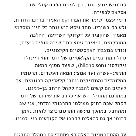
לדרוויש יודע-סוד, וכן למתח הפרדוקסלי שבין
אסלאם לכפירה.
רומי עצמו שימר את הפרדוקס האמור בדרכו הדתית,
ולא רק בשיריו. מחד גיסא הוא נותר כל חייו מוסלמי
מאמין, שהקפיד על דקדוקי השריעה, ההלכה
המוסלמית, ומאידך גיסא כתב שירה סופית נועזת,
ונודע במצביו האקסטטיים הקיצוניים.
גדול המתרגמים הקלאסיים של רומי הוא ריינולד
ניקולסון (Nicholson), שפעל מסוף המאה
התשע-עשרה ועד אמצע המאה העשרים. תרגומיו
המלומדים והמדויקים נותרו קלאסיקה תרגומית, אך
לעתים הם קשים להבנה לקהל הרחב בן-זמננו.
כמתרגם מתחיל, השואף לקרב את שירתו של רומי
לקהל שכה רחוק מעולמו התרבותי והדתי, אני שב
ומתחבט במהלך מעשה התרגום כיצד להיות נאמן
לרומי אך גם להצליח לקרבו אל הקוראים בני-זמננו.
על ההתחבטויות האלה לא פסחתי גם במהלך התרגום