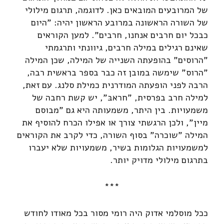
של המרובעים המובאים כאן. לדוגמה, תרגום מילולי
של השורה הראשונה במרובע הראשון יהיה: "היום
כבכל יום חרבים אנחנו, חרבים". למען הקוראים
שאינם רגילים במילה חרבים, גיוונתי ותרגמתי
"הרוסים" בהופעתה השנייה של המילה, שכן המילה
"הרוס" שימשה במובן זה כבר בספר בראשית רבה,
הרבה לפני הופעתה המודרנית כמילת סלנג. עם זאת,
למילה חרב בפרסית, "חראבּ", יש קשת רחבה של
משמעויות. בין היתר, משמעותה היא גם "מבוסם
מיין", ולכן הרגשתי צורך או אפילו הכרח להוסיף את
המילה "שוכרה" בסוף השורה, כדי לקרב את הקוראים
למשמעויות הגלומות בשיר, משמעויות שלא יעברו
בתרגום מילולי מדויק יותר.
***
ככל מוסלמי אדוק היה רומי מסור בכל מאודו לחודש