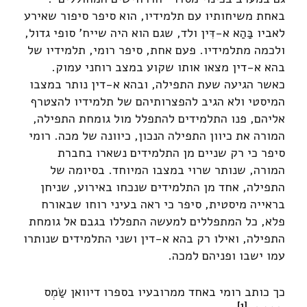
באחת משיחותיו עם תלמידיו, הוא סיפר סיפור שאירע
לאביו בַּהַא א-דִּין ולד, שגם הוא היה שייח' סופי גדול,
ולכמה מתלמידיו. פעם אחת, סיפר רומי, תלמידיו של
בהא א-דין מצאו אותו שקוע במצב רוחני עמוק.
כאשר הגיעה שעת התפילה, ובהא א-דין נותר במצבו
המיסטי ולא הגיב להפצרותיהם של תלמידיו להצטרף
אליהם, פנו התלמידים להתפלל מול גומחת התפילה,
המורה את כיוון התפילה הנכון, כיוונה של מכה. רומי
סיפר כי רק שניים מן התלמידים נשארו בחברת
המורה, שנותר שרוי במצבו המיוחד. בסיומה של
התפילה, אחד מן התלמידים שנכחו באירוע, שניחן
בראייה מיסטית, סיפר כי ראה בעיני רוחו שבאורח
פלא, כל המתפללים למעשה התפללו בגבם אל גומחת
התפילה, ואילו רק בהא א-דין ושני התלמידים שנותרו
עמו ישבו ופניהם למכה.
כך כותב רומי באחד ממרובעיו בספרו דיוואן שַׂמְס
[1]