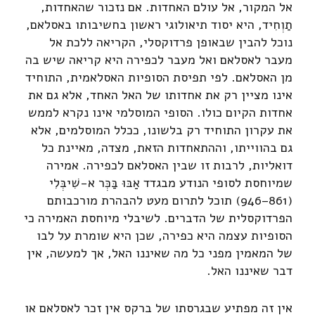
אל המקור, אל עולם האחדות. אם נזכור שהאחדות,
תַוְחִיד, היא יסוד תיאולוגי ראשון בחשיבותו באסלאם,
נוכל להבין שבאופן פרדוקסלי, הקריאה ללכת אל
מעבר לאסלאם ואל מעבר לכפירה היא קריאה שיש בה
מן האסלאם. לפי תפיסת הסופיות האסלאמית, התוחיד
אינו מציין רק את אחדותו של האל האחד, אלא גם את
אחדות הקיום כולו. הסופי המוסלמי אינו נקרא לממש
את עקרון התוחיד רק בלשונו, ככלל המוסלמים, אלא
גם בהווייתו, וההתאחדות הזאת, מצדה, מאיינת כל
דואליות, לרבות זו שבין האסלאם לכפירה. אמירה
שמיוחסת לסופי הנודע מבגדד אַבּוּ בַּכְּר א-שִׁיבְּלִי
(861–946) תוכל לתרום מעט להבהרת מורכבותם
הפרדוקסלית של הדברים. לשיבלי מיוחסת האמירה כי
הסופיות עצמה היא כפירה, שכן היא שומרת על לבו
של המאמין מפני כל מה שאיננו האל, אך למעשה, אין
דבר שאיננו האל.
אין זה מפתיע שבגרסתו של ברקס אין זכר לאסלאם או