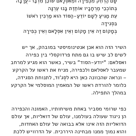
שָׁם הַרְחֵק מִכְּפִירָה וּמֵאִסְלָאם שׁוֹכֵן מִדְבַּר-עֲרָבָה
בְּתוֹכְכֵי מֶרְחָבָיו אוֹחֶזֶת בָּנוּ עֶרְגָּה
עֵת מַגִּיעַ לְשָׁם יוֹדֵעַ-הַסּוֹד הוּא מַרְכִּין רֹאשׁוֹ
בִּסְגִידָה
בְּמָקוֹם זֶה אֵין מָקוֹם וְאֵין אִסְלָאם וְאֵין כְּפִירָה
השיר הזה הוא אכן אנטינומיסטי במובהק, אך יש
לשים לב שיש בו גם מתח פרדוקסלי בין כפירה
ואסלאם: "יודע-הסוד" בשיר, כאשר הוא מגיע למרחב
שמעבר לאסלאם ולכפירה, מניח את ראשו על הקרקע
– ונראה שהכוונה כאן היא לסֻג'וּד, לתנוחת הסגידה,
כלומר להורדת ראשו של המאמין המוסלמי אל הקרקע
במהלך התפילה.
כפי שרומי מסביר באחת משיחותיו, האמונה והכפירה
הן ניגוד שעולה בעולמנו, עולם של דואליות, אך עולם
הדואליות הזה אינו אלא בבואה של עולם האחדות,
והוא נמוך ממנו מבחינה היררכית. על הדרוויש ללכת