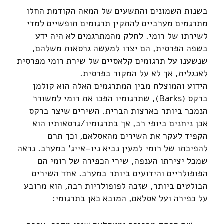
בשנות השמונים והתשעים של המאה הקודמת החלו
מתרגמים מערביים להתקין תרגומים חופשיים למדי
לשירתו של רומי. לחלק מהמתרגמים לא היה ידע
בשפה הפרסית, הם יצרו למעשה גרסאות משלהם,
שנשענו על תרגומים קלאסיים של שירת רומי מפרסית
לאנגלית, אך לא על המקור בפרסית.
הידוע והמוצלח מבין המתרגמים האלה הוא קולמן
ברקס (Barks), שתרגומיו הפכו את רומי למשורר
הנמכר ביותר בארצות הברית. השירים שיצר ברקס
אכן ניחנים ביופי רב, אך בתרגומיו/גרסאותיו הוא
הקפיד לעקר את השירים מהאסלאם, וכך תרם
להפיכתו של רומי למעין נביא ניו-אייג' במערב. נראה
שמכל יצירתו הענפה, שירי הכפירה של רומי הם
הפופולריים והידועים ביותר במערב. אחד השירים
הבולטים ביותר, שזכה לפופולריות רבה, הוא מרובע
על כפירה ועל אסלאם, המובא כאן בתרגומי: