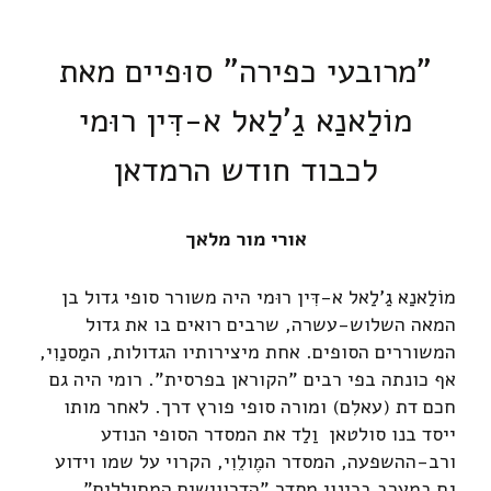
"מרובעי כפירה" סוּפיים מאת
מוֹלַאנַא גַ'לַאל א-דִּין רוּמי
לכבוד חודש הרמדאן
אורי מור מלאך
מוֹלַאנַא גַ'לַאל א-דִּין רוּמי היה משורר סופי גדול בן
המאה השלוש-עשרה, שרבים רואים בו את גדול
המשוררים הסופים. אחת מיצירותיו הגדולות, המַסנַוִי,
אף כונתה בפי רבים "הקוראן בפרסית". רומי היה גם
חכם דת (עאלִם) ומורה סופי פורץ דרך. לאחר מותו
ייסד בנו סולטאן וַלַד את המסדר הסופי הנודע
ורב-ההשפעה, המסדר המֶולֵוִי, הקרוי על שמו וידוע
גם במערב בכינוי מסדר "הדרווישים המחוללים".