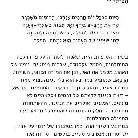
תַבְּריזי:
הַיּוֹם כִּבְכָל יוֹם חֲרֵבִים אֲנַחְנוּ, הֲרוּסִים מִשָּׁכְרָה
קַח אֶת הַַרַבַּאבּ בְּיָדְךָ וְאַל תָּבוֹא בְּשַׁעֲרֵי-דְּאָגָה
מֵאָה גְּוָנִים יֵשׁ לַתְּפִלָּה, לַהִשְׁתַּחֲוָיָה וְלַסְּגִידָה
לְמִי שֶׁיָּפְיוֹ שֶׁל הָאָהוּב הוּא גֻּמְחַת-תְּפִלָּה
בשירה הסופית, היין, שאסור לשתייה על פי ההלכה
המוסלמית, מסמל אקסטזה, שכרות מיסטית. יופיו של
האהוב מסמל את האל, וכן את המורה הסופי, השייח'.
הַַרַבַּאבּ שמופיע במרובע הוא כלי נגינה נפוץ מאוד
במרכז אסיה, ונהוג לנגן בו בטקסים הסופיים, הסַמַאע
– וזאת בניגוד לדעתם של זרמים אסלאמיים לא
מעטים, שמגנים ואוסרים את הנגינה. ההשתחוות
והסגידה הן חלק מהתנוחות שהמתפלל מבצע בעת
התפילה המוסלמית.
במרובע השירי הזה, כמו בסיפורו של רומי על אביו,
יש יסודות אנטינומיסטיים בולטים. יסודות אלה