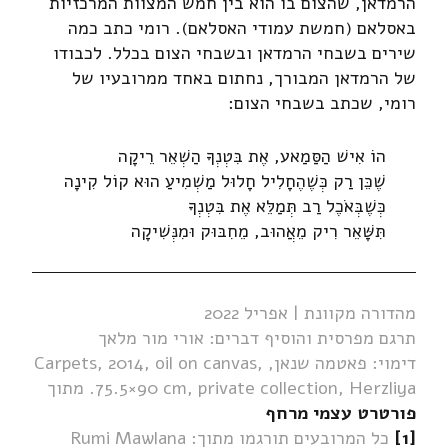
הרמדאן, שהצום בו הוא בין חמש המצוות המרכזיות
באסלאם (חמשת עמודי האסלאם). רומי כתב כמה
שירים בשבחי הרמדאן ובשבחי הצום בכלל. לכבודו
של הרמדאן המבורך, נחתום באחד ממרובעיו של
רומי, שכתב בשבחי הצום:
הוֹ אִישׁ הַסַּמַאע, אֶת בִּטְנְךָ הַשְׁאֵר רֵיקָה
שֶׁכֵּן רַק כְּשֶׁהֶחָלִיל חָלוּל מַשְׁמִיעַ הוּא קוֹל קִינָה
כְּשֶׁבְּאֹכֶל רַב תְּמַלֵּא אֶת בִּטְנְךָ
תִּשָּׁאֵר רִיק מֵאֲהוּב, מֵחִבּוּק וּמִנְּשִׁיקָה
מהדורה מקוונת | אפריל 2022
תרגם מפרסית והוסיף דברים: אורי מור מלאך
דימוי: פאטמה שנאן, Carpets, 2014, oil on canvas,
75.5×90 cm, private collection, Herzliya. מתוך
פורטרט עצמי מרחף
[1]
כל המרובעים תורגמו מתוך: Rumi Mawlana