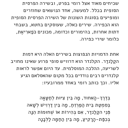
שכיחים מאוד אצל רומי בפרט, ובשירה הפרסית
הסופית בכלל. למעשה, אחד הנושאים שחוזרים
ומופיעים בסוגות השונות של השירה הפרסית הסופית
הוא הכפירה. שירים כאלה, שעוסקים בחטא, בשבחי
דתות אחרות, בהימורים וכדומה, מכונים כֹּפַארִיאַת,
כלומר שירי כפירה.
אחת הדמויות הנפוצות בשירים האלה היא דמות
הקַלַנדַר. הקלנדר הוא דרוויש סופי פרוע שאינו מחויב
לשריעה, ההלכה המוסלמית. עד היום אפשר לראות
קלנדרים רבים נודדים בכל מקום שהאסלאם הגיע
אליו. וכך כותב רומי באחד ממרובעיו:
בְּדֶרֶךְ-הָאִחוּד, מָה בֵּין צִיּוּת לְחַטָּאָה
בְּסִמְטַת בֵּית הַמַּרְזֵחַ, מָה בֵּין דַרְוִישׁ לְשָׁאה
פְּנֵי הקַלַנדַר, אִם בְּהִירוֹת אוֹ שְׁחוּמוֹת הֵנָּה
בְּכִפַּת-הָרָקִיעַ, מָה בֵּין הַחַמָּה לַלְּבָנָה