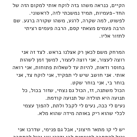
הקיים, כנראה משהו בזה לוקח אותי למקום הזה של
החד-פעמיות, תמיד נמשכתי לזה, לראשוני.
לפשוט, למה שקרה, לרגע, משהו שקורה ברגע. שם
הרבה פעמים מצאתי קסם, הרבה פעמים רציתי
לחזור אליו.
המרחק משם לכאן רק אצלנו בראש. לצד זה אני
רוצה לעצור, אני רוצה לעצור, למשך זמן לשהות
בחוסר ודאות, להיות עד לשאלות פתוחות, אני רואה
אותי. אני חושב שיש לי תפקיד, אני לוקח צד, אני
בוחר בי, אני בוחר שקט.
הכול משתנה, זז, הכול גם נצחי, שזור בכול, כל
תנועה היא תולדה של תנועה קודמת.
נעים לי ככה, נעים לי לקבל ולתת, להפוך עצמי
לכלי שהוא ריק באותה מידה שהוא מלא.
יש לי קו מתאר חיצוני, אבל גם פנימי, שדרכו אני
יכול להתחבר לפעימות לבי ודרכן אני יכול להתחבר