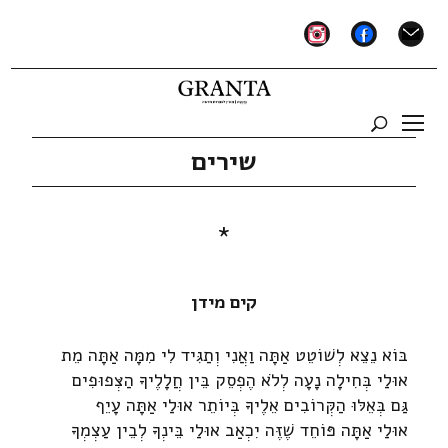
instagram
facebook
mail
שירים
*
קים מידן
בּוֹא נֵצֵא לְשׁוֹטֵט אַתָּה וַאֲנִי וְתַגִּיד לִי מִמָּה אַתָּה מֵת
אוּלַי בְּחִילָה נָעָה לְלֹא הֶפְסֵק בֵּין חֲלָלֶיךָ הַצְּפוּפִים
גַּם בְּאֵלּוּ הַקְּרוֹבִים אֵלֶיךָ בְּיוֹתֵר אוּלַי אַתָּה עָיֵף
אוּלַי אַתָּה פּוֹחֵד שֶׁזֶּה יִכְאַב אוּלַי בֵּינְךָ לְבֵין עַצְמְךָ