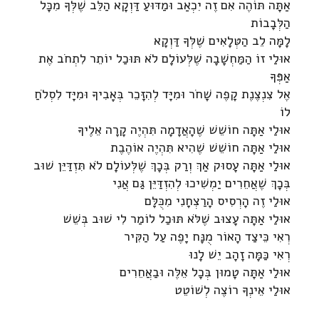
אַתָּה תּוֹהֶה אִם זֶה יִכְאַב וּמַדּוּעַ דַּוְקָא הַלֵּב שֶׁלְּךָ מִכָּל
הַלְּבָבוֹת
לָמָּה לֵב הַטְּלָאִים שֶׁלְּךָ דַּוְקָא
אוּלַי זוֹ הַמַּחְשָׁבָה שֶׁלְּעוֹלָם לֹא תּוּכַל יוֹתֵר לִתְחֹב אֶת
אַפְּךָ
אֶל צִנְצֶנֶת קָפֶה שָׁחֹר וּמִיָּד לְהִזָּכֵר בְּאָבִיךָ וּמִיָּד לִסְלֹחַ
לוֹ
אוּלַי אַתָּה חוֹשֵׁשׁ שֶׁהָאֲדָמָה תִּהְיֶה קָרָה אֵלֶיךָ
אוּלַי אַתָּה חוֹשֵׁשׁ שֶׁהִיא תִּהְיֶה אוֹהֶבֶת
אוּלַי אַתָּה עָסוּק אַךְ וְרַק בְּכָךְ שֶׁלְּעוֹלָם לֹא תִּזְדַּיֵּן שׁוּב
בְּכָךְ שֶׁאֲחֵרִים יַמְשִׁיכוּ לְהִזְדַּיֵּן גַּם אֲנִי
אוּלַי זֶה הָרְסִיס הָרַצְחָנִי מִכֻּלָּם
אוּלַי אַתָּה עָצוּב שֶׁלֹּא תּוּכַל לוֹמַר לִי שׁוּב בְּשֵׁשׁ
רְאִי כֵּיצַד הָאוֹר מֻנָּח יָפֶה עַל הַקִּיר
רְאִי כַּמָּה זָהָב יֵשׁ לָנוּ
אוּלַי אַתָּה טָמוּן בְּכָל אֵלֶּה וּבַאֲחֵרִים
אוּלַי אֵינְךָ רוֹצֶה לְשׁוֹטֵט