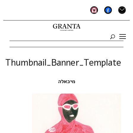
instagram
facebook
mail
Thumbnail_Banner_Template
מיכאלה