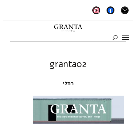
instagram
facebook
mail
granta02
רחלי