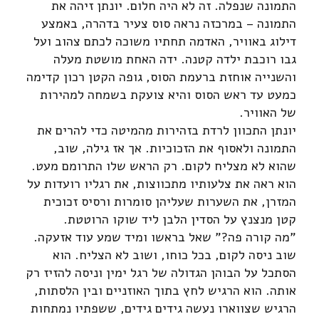
התמונה שנפלה. זה לא היה חלום. יונתן זיהה את
התמונה – במרכזה נראה סוס צעיר בדהרה, באמצע
דילוג באוויר, האדמה תחתיו משוכה לכתם צהוב ועל
גבו רוכבת ילדה קטנה. ידה האחת מושטת מעלה
והשנייה אוחזת ברעמת הסוס, גופה הקטן רכון קדימה
כמעט עד ראש הסוס והיא צועקת בשמחה למהירות
של האוויר.
יונתן התכוון לרדת בזהירות מהמיטה כדי להרים את
התמונה ולאסוף את הזכוכיות. אך אז גילה, שוב,
שהוא לא מצליח לקום. רק הראש שלו התרומם מעט.
הוא ראה את צלעותיו מתכווצות, את רגליו רועדות על
המזרן, את השערות שעליהן סומרות ורסיס זכוכית
קטן מנצנץ על הסדין הלבן ליד שוקו הרוטטת.
"מה קורה פה?" שאל בראשו ומיד שמע עוד אזעקה.
שוב ניסה לקום, בכל כוחו, ושוב לא הצליח. הוא
הסתכל על הבוהן הגדולה של רגל ימין וניסה להזיז רק
אותה. הוא הרגיש לחץ בתוך האוזניים ובין הלסתות,
הרגיש שצווארו נעשה גידים גידים, ששפתיו נמתחות