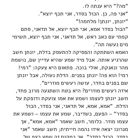
"מה?" היא ענתה לו.
"אני פה, כן. הכול בסדר, אני תכף יוצא".
"יונתן, יונתן! מלחמה!"
"הכול בסדר אמא, אני תכף יוצא, אל תדאגי, סתם
קמתי עם כאב ראש, אל תדאגי, אני תכף יוצא, תשימי
מים נעשה תה".
האמא השתתקה והפסיקה להתעסק בדלת, יונתן חשב
שהרגיע אותה. אבל מיד שמע שהיא עדיין שם, נושמת
מהר ונאנקת, אולי בוכה. פתאום היא צעקה: "רמי!
רמי! הוא פה! יונתן בפנים. הדלת נעולה, אבל יונתן
שם בפנים בחדר, עושה רעשים מוזרים".
איזה רעשים מוזרים? היא בטח השתגעה מרוב פחד,
חשב יונתן לעצמו ושמע את אמו צועקת ודופקת על
הדלת. "אמא, אמא, אל תדאגי, אני בסדר, הכול
בסדר" – הפעם, כשדיבר, שמע את עצמו – ושמע את
עצמו מוזר. כלומר, חשב שאמר "אמא, אמא", אך
מגרונו יצאה איזו נהמה חייתית; חשב שאמר "אני
בסדר, הכול בסדר", אך במקום זה שמע רצף של