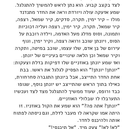
לצד בקצב קבוע. הוא נתן לראש להמשיך להתגלגל.
שמע אזעקה עולה ויורדת וראה את החדר מתנדנד
מולו – קיר ימין, תקרה, סדקים, קיר שמאל, רצפה,
קיר שמאל, תקרה, קיר ימין, רצפה ועליה זכוכיות
ותמונה, וסוס מדלג מעל האדמה, וילדה רוכבת על
הסוס, ויונתן שוכב ורואה רצפה, וקיר ימין, וגוף
עירום של בן אדם, שלו עצמו, שוכב במיטה, ותקרה
וקיר שמאל וכן הלאה שינויים בעיניים של יונתן.
ואז שמע יונתן באוזניים שלו דפיקות בדלת וצעקות:
"יונתן! יונתן!" הוא הפסיק לגלגל את ראשו. בבת
אחת החדר התייצב, אבל ביונתן התגברה סחרחורת,
כאילו בתוך הראש שהתייצב יש יונתן נוסף, שגופו
כבד ורופס, שעוד ממשיך להתגלגל מצד לצד ועכשיו
התערבלו לו שבלולי האוזניים.
"יונתן? אתה פה?" הוא שמע את הקול באוזניו. זו
היתה אמו שקראה לו מעבר לדלת, וגם ניסתה לפתוח
אותה ולהיכנס לחדר.
"לא! לא!" צעק מיד. "אל תיכנסי!"