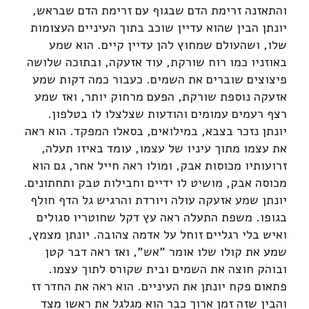
והתאזנה זרימת הדם שבגוף עם זרימת הדם שבראש,
יונתן הבין שהוא עדיין שוכב בתוך העיניים העצומות
שלו, ושהעולם שמחוץ להן עדיין קיים. הוא שמע
באוזניו כמו רוח שורקת, עוד אזעקה, ובתוכה שלושה
פיצוצים שוברים את השמים. כעבור כמה דקות שמע
אזעקה נוספת שורקת, הפעם מרחוק יותר, ואז שמע
רצף רעמים עמומים והודעות שצלצלו לו בטלפון.
יונתן נזכר בצבא, במילואים, בסאלו המפקד. הוא ראה
את עצמו מתוך עיניו של עצמו, עומד באיזו תעלה,
זרועותיו מכוסות אבק, ומולו ראה חייל אחר, גם הוא
מכוסה אבק, מושיט לו ידיים וחבילות טבק ותחתונים.
יונתן שמע אזעקה עולה ויורדת והרגיש גל הדף חולף
בגופו. משפת התעלה ראה עץ דקל שחוטריו סגולים
ואיש בלי רגליים זוחל על אדמה צהובה. יונתן מצמץ,
שמע את קולו שלו אומר "אש", ואז ראה דבר קטן
ובוהק חוצה את השמים ובית שקורס לתוך עצמו.
פתאום פקח יונתן את העיניים. הוא ראה את החדר זז
והבין שזה זמן ארוך כבר הוא מגלגל את ראשו מצד