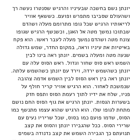
יונתן נשם בחשכה שבעיניו והרגיש שסנטרו נעשה רך
ושהעולם שסביבו מתפרש ופועם. כששאף אוויר
לריאותיו הרגיש שכל גופו מתרומם מעלה ושהדם
שבתוכו נמשך מטה אל האגן, וכשנשף הרגיש שגופו
צונח מטה ושהדם נמשך מעלה לעבר ראשו. הוא פקח
באיטיות את עיניו וראה, במקום החדר, שמש גדולה
שנעה מטה ומעלה בשמים. יונתן ראה בינו לבין
השמש ראש סוס שחור וגדול. ראש הסוס עלה עם
יונתן כשהשמש ירדה, וירד עם יונתן כשהשמש עלתה.
יונתן ראה בין ראש הסוס לבין השמש אדמה צהובה
שנמשכת לאחור. הוא הרגיש אוויר קריר חולף על
פניו, שלח את ידיו לתוך רעמת הסוס ותפס חזק
בשערות הגסות. יונתן הרגיש את גוף הסוס החם נושם
מתחת לגופו שלו. הוא הרגיש שהוא עצמו מתנשף כמו
הסוס, שדמו פועם כמו בסוס, שכל שריריו נעים עם
שרירי הסוס. ככל שהגבירו יונתן והסוס את קצב
תנועתם כך הגבירה השמש את קצב נדנודה בשמים