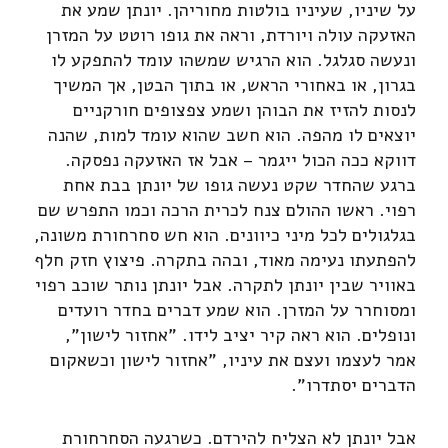
על שיניו, שעיניו בולטות מחוריהן. יונתן שמע את
האזעקה עולה ויורדת, וראה את גופו רוטט על המזרן
ונעשה סגלגל. הוא הרגיש שמשהו עומד להתפקע לו
בגרון, או באחורי הראש, או בתוך הבטן, אך המשיך
לנסות להזיז את הבוהן ושמע צפצופים חורקניים
יוצאים לו מהפה. הוא חשב שהוא עומד למות, שהנה
דווקא ככה הכול ייגמר – אבל אז האזעקה נפסקה.
ברגע שהחדר שקט נעשה גופו של יונתן בבת אחת
רפוי. ראשו ההולם צנח לכרית הרכה וכמו התפרש שם
בגלגולים לכל מיני כיוונים. הוא חש סחרחורת משונה,
להפתעתו נעימה מאוד, ובהה בתקרה. פיצוץ חזק חלף
באוויר שבין יונתן לתקרה. אבל יונתן נותר שוכב רפוי
ומסוחרר על המזרן. הוא שמע דברים בחדר רועדים
ונופלים. הוא ראה קיר יציב לידו. "אחזור לישון",
אמר לעצמו ועצם את עיניו, "אחזור לישון וכשאקום
הדברים יסתדרו".
אבל יונתן לא הצליח להירדם. כשרגעה הסחרחורת