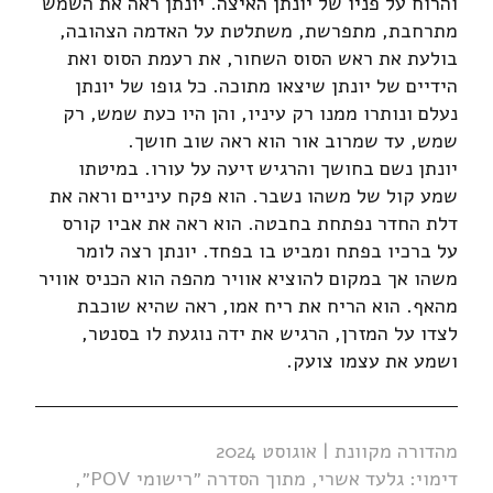
והרוח על פניו של יונתן האיצה. יונתן ראה את השמש
מתרחבת, מתפרשת, משתלטת על האדמה הצהובה,
בולעת את ראש הסוס השחור, את רעמת הסוס ואת
הידיים של יונתן שיצאו מתוכה. כל גופו של יונתן
נעלם ונותרו ממנו רק עיניו, והן היו כעת שמש, רק
שמש, עד שמרוב אור הוא ראה שוב חושך.
יונתן נשם בחושך והרגיש זיעה על עורו. במיטתו
שמע קול של משהו נשבר. הוא פקח עיניים וראה את
דלת החדר נפתחת בחבטה. הוא ראה את אביו קורס
על ברכיו בפתח ומביט בו בפחד. יונתן רצה לומר
משהו אך במקום להוציא אוויר מהפה הוא הכניס אוויר
מהאף. הוא הריח את ריח אמו, ראה שהיא שוכבת
לצדו על המזרן, הרגיש את ידה נוגעת לו בסנטר,
ושמע את עצמו צועק.
מהדורה מקוונת | אוגוסט 2024
דימוי: גלעד אשרי, מתוך הסדרה ״רישומי POV״,