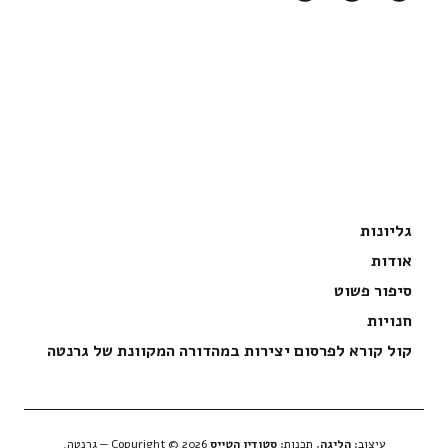
גליונות
אודות
סיפור פשוט
חנויות
קול קורא לפרסום יצירות במהדורה המקוונת של גרנטה
עיצוב:
הליגה
, תכנות:
סטודיו הטייס
Copyright © 2026 — גְרַנְטָה.