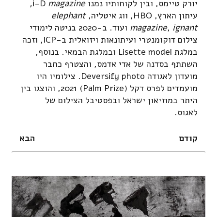
יורק טיימס, ובין לקוחותיו נמנו i-D
magazine,
עיתון הארץ, HBO, ווג איטליה,
elephant
ignant
,
magazine
ועוד. ב-2020 בניטה לימודי
צילום דוקומנטרי ועיתונאות ויזואלית ב-ICP, וזכה
במלגת Lisette model ובמלגת הבמאי. בנוסף,
השתתף בסדנה של אדי אדמס, והצטרף כחבר
מועדון לאגודה Deversify photo. צילומיו היו
מועמדים לפרס דקל (Palm Prize) 2021, והוצגו בין
היתר במוזיאון ישראל ובפסטיבל הצילום של
לאגוס.
קודם
הבא