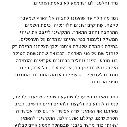
מיד וחלמנו לנו שהמסע לא באמת הסתיים.
זמן מה חלף עד שהעזנו לחצות אל הארץ שמעבר
לקצה, שֶחוקים שונים חלו עליה. כיפת השמים
התרחבה והיום התארך. התקשינו לייצב את שיווי
המשקל ולעמוד כפי שהיינו עומדים על הערסלים.
בחילה מתמדת טלטלה אותנו ולכן הצלחנו תחילה רק
לזחול שם על פני האדמה. הנבואה שהתגשמה הטילה
בנו מורא. היינו זוחלים בכיוונים אקראיים והזחילה
הייתה נמשכת זמן רב, עד שבערב, כל ערב, היינו
חוזרים לערסלינו הנעוצים באדמה המוכרת, המוגנת
מפני הרוחות.
כמה מאיתנו הציעו להשתקע בשממה שמעבר לקצה,
לנסות לזרוע בה ולקצור ולהקים חיים חדשים. רבים
מאיתנו אף האמינו שזה אפשרי אך גם שזו אפשרות
חסרת טעם. קיללנו את גורלנו. התקשינו להאמין
שאותו כוח מושך בגבנו שבמהלך המסע איים לבלוע