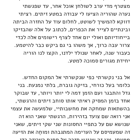
מצטרף מדי ערב לשולחן אוכל אחר, עד שפגשתי
נערה שהוריה הציעו לי עבודה במטע זיתים. רציתי
דווקא להמשיך לשוטט, לחלום עוד על החזרה הביתה
ובינתיים לצייר את הכפרים, לכתוב על אלה שהבזיקו
בייחודיותם ואולי יום אחד לצרף רישומים אלה לכדי
צרור עבה כרוך, אך משהו בי גם ביקש כבר להיטמע.
כעבור שנה, לאחר שנולד ילדנו, הקצו לנו הוריה
יחידת מגורים סמוכה למטע.
אל בני נקשרתי כפי שנקשרתי אל המקום החדש.
כלומר בעל כורחי, בזיקה גוברת, בלתי נמנעת. בני
גדל והתבגר ועם הזמן דמה לי יותר ויותר, עד שבוקר
אחד בזמן המסיק ראיתי אותו סוחב זיתים והרגשתי,
בהשתאות שמחקה את מחשבותיי, שלמעשה את עצמי
אני רואה שם צועד בזהירות, הרגשתי שאני הוא זה
שנושא שם על כתפיי החסונות שני שקי זיתים, שאני
זה שמעמיסם על הערימה המתגבהת ומוחֶה את הזיעה
ממצחי, אני זה שניגש חזרה אל תחנת האריזה כדי