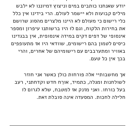
יודע שאנחנו כותבים במים וניצוץ דמיוננו לא ילבש
מילים קבועות ולא יישמר לעולם. הרי בידינו אין כלל
כלי רישום כי מעולם לא היינו מלצרים מהסוג שרושם
את בחירות הלקוח, וגם לוּ היו ברשותנו עיפרון ומספר
אינסופי של דפים דקים במידה אינסופית, אין בבגדינו
כיסים לטמון בהם רישומים, שוודאי היו אז מתעופפים
באוויר ומתערבבים עם רישומיהם של אחרים, והרי
בכך אין כל טעם.
אך מחשבותיי אלה פורחות כולן כאשר אני חוזר
לשולחנות ומגלה, כתמיד, אורֵח חדש וקדחתני, רעב
בעל כורחו. ואני מזנק אז למטבח, שלא לגרום לו
חלילה לחכות. המסעדה אינה סובלת זאת.