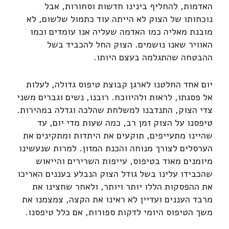
האדמות, להחליף בינינו חדשות וסחורות, אבל
נוכחותו של הצוק לא הייתה עוד כתמול שלשום, לא
מובנת מאליה כמו האדמה שעליה אנו עומדים וכמו
האוויר שאנו נושמים. הצוק החל להכביד בשל
ההבטחה שהתגלמה בעצם היותו.
יום אחד החלטנו לארגן קבוצת טיפוס גדולה, לעלות
אל פסגתו, לראות ולהיווכח. רובנו, נשים וגברים משני
צדי הצוק, התנדבנו למשלחת שהלכה וגדלה במהירות.
טיפסנו על הצוק זמן רב, כמה שעות מדי יום, עד
שהיינו מתעייפים, תוקעים את היתדות ומתקינים את
הערסלים לצורך מנוחה והכנת המזון. למרות שנעשינו
מיומנים מאוד בטיפוס, עייפות השרירים והייאוש
שהכבידו עלינו בשל גודל הצוק הנבלע בעננים האריכו
את ההפסקות הללו יותר ויותר, ולאחר שחצינו את
מרבד העננים ועדיין לא ראינו את הקצה, צמצמנו את
משך הטיפוס היומי לדקות ספורות, אם כלל טיפסנו.