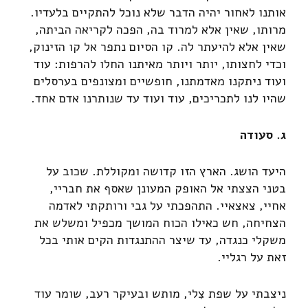
אותנו לאחור יהיה הדבר שלא נוכל להתקיים בלעדיו.
מרותו, שאין אלא למרוד בה, הפכה לקריאה הביתה,
שאין אלא להיעתר לה. קו הסיום נתפר אל קו הזינוק,
וכדי לחצותו, יותר ויותר מאיתנו החלו להרפות: עוד
ועוד ניתקנו מאדמתנו, חופשיים ומצונפים בערסלים
שהיו לנו לתכריכים, עוד ועוד עד שנותרנו אדם אחד.
ג. סעודה
היעד הושג. הארץ הזו קדושה ומקוללת. שכוב על
בטני הצצתי אל האופק המעונן שאסף את חבריי,
אחיי, צאצאיי. התהפכתי על גבי ורותקתי לאדמה
הצחיחה, חש כאילו הכוח המושך מכפיל ומשלש את
משקלי כנגדה, עד שיצר ההתנגדות הקים אותי בכל
זאת על רגליי.
ניצבתי על שפת צִלי, מותש ובעיקר רעב, שומר עוד