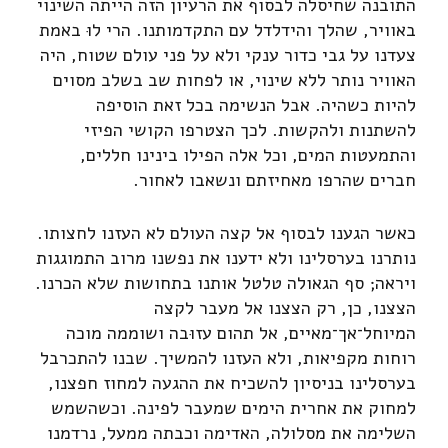
התובנה שחיסלה לבסוף את הרעיון הזה הייתה השינוי
באוויר, שהלך והידלדל עם התקדמותנו. הרי לוּ באמת
צעדנו על גבי כדור ענקי ולא על פני עולם שטוח, היה
האוויר נותר ללא שינוי, או לפחות שב בשלב מסוים
להיות כשהיה. אבל הנשימה בכל זאת הוסיפה
להשתנות ולהקשות. לכך הצטרפו הקושי הפיזי
והתמעטות המים, וכל אלה הפילו בינינו חללים,
חברים שהרפו מאחיזתם ונשאבו לאחור.
כאשר הגענו לבסוף אל קצה העולם לא העזנו לחצותו.
נותרנו בערסלינו ולא ידענו את נפשנו מרוב התמוגגות
ויראה; סף הגאולה טלטל אותנו בתחושות שלא הכרנו.
הצצנו, כן, רק הצצנו אל מעבר לקצה
המיוחל־אך־מאיים, אל תהום עזוּבה ושוממה מוכה
רוחות מקפיאות, ולא העזנו להמשיך. שבנו להתכרבל
בערסלינו בניסיון להשכיח את ההגעה למחוז חפצנו,
למחוק את אחרית הימים שמעבר לפינה. וכשהשמש
השלימה את מסלולה, האדימה וכבתה ממעל, נרדמנו