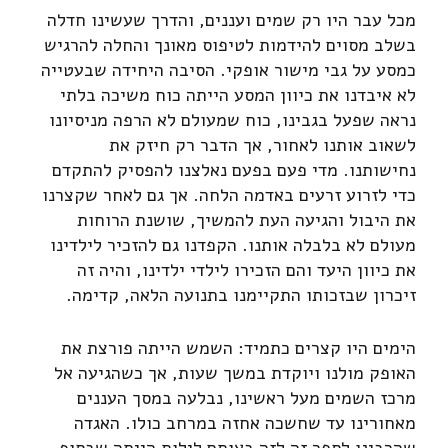
מכל עבר היו רק שמים ועננים, והדרך שעשינו חדלה
בשלב מסוים להידמות לטיפוס מאונך והחלה להרגיש
כמסע על גבי מישור אופקי. הסיבה היחידה שבעטייה
לא איבדנו את כיוון המסע הייתה כוח משיכה בלתי
נראה שפעל בגבינו, כוח שמעולם לא הרפה מניסיונו
לשאוב אותנו לאחור, אך הדבר רק חיזק את
נחישותנו. מדי פעם בפעם נאלצנו להפסיק להתקדם
כדי לזרוע זרעים באדמה הלחה. אך גם לאחר שקצרנו
את היבול והגיעה העת להמשיך, שושנת הרוחות
מעולם לא בלבלה אותנו. הקפדנו גם להזכיר לילדינו
את כיוון היעד והם הזכירו לילדי ילדינו, והיה זה
זיכרון שבזכותו התקיימנו בתנועה הלאה, קדימה.
הימים היו קצרים כתמיד: השמש הייתה פורצת את
האופק מולנו ויוקדת במשך שעות, אך כשהגיעה אל
מרכז השמים מעל ראשינו, נבלעה במסך העננים
מאחורינו עד שחשכה אחזה במרחב כולו. האגדה
שהרבינו לספר זה לזה באותם לילות הייתה שבסוף