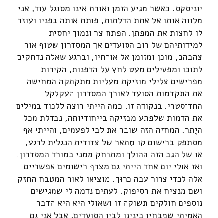
יוניסקס. כאשר מגיע הזמן ואורח אינו מסוגל עוד, אני
מלווה אותו אל אחת הדלתות, פותח אותה בפניו ועוזר
לו לחצות את המפתן. הפתח צר ונמוך יחסית
למידותיהם של רוב הסועדים אך המסדרון שטוף אור
צהבהב, מוכן ומזומן אל אורחיו, וברגע שאלה נדחקים
לתוכו ומפעילים מעט לחץ על הדפנות, הקירות
מפרישים צלילי מוזיקת מעליות מתקתקה המחישה
את התקדמות הסועד לאורך המסדרון העקלקל
החד־סטרי. בנקודה זו, כמה הייתי רוצה ללכוד במילים
את הדמות שלפתע מבזיקה בייחודיותה, נבדלת מכל
היֶתר. המחזה הזה שובר את לבי לפעמים, והייתי אף
מסתפק ברישום קו מִתְאר של צדודית הנגלית לרגע,
או של הגב הזה ההולך ומתרחק ממני במורד המסדרון.
ואז אולי יום אחד הייתי גם מצרף רישומים אפשריים
אלה לכדי צרור עבה כרוּך, מוציאו לאור המטבח החזק
ושם מנציח את הסיפוק. לעתים נדמה לי שמגישים
נוספים חולקים תשוקה זו ושאולי היא היא הדבר
האמיתי שמבחין בינינו לבין הסועדים. אבל אני גם