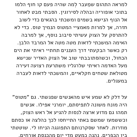
למראה התהום שמֵעבר לְמה שהיה פעם קו חוף הלמו
בתוכי אופוריה ובהלה לסירוגין. הסבתי מבט לאחור
אל הנוף הנישא בשמים ומשכתי בהגאים כדי לשוב
חזרה, אך למרות מאמציי המטוס הנמיך טוס. כדי לא
להתרסק על הצוק עשיתי סיבוב נוסף, אך למרבה
האימה המשכתי לדאות מטה מטה אל המרבד הלבן.
רק כאשר הבקעתי דרך העננים תחתיי ראיתי את הים
הכחול, וכשהסתובבתי שוב אל הצוק האדיר שנישא
מעל האדמה ראיתי שלרגליו משתרעת רצועה זעירה
מטולאת שטחים חקלאיים, והמשכתי לדאות לעברה
במעגלים.
על דלק לא שמע איש מהאנשים שפגשתי. גם "מטוס"
היה מונח משונה לתפיסתם, יומרני אפילו. אנשים
תמהו גם מדוע ארצה לנסות להגיע אל ראש הצוק,
וכששמעו שמשם באתי התייחסו לכך כהלצה או כסתם
מוזרות. לאחר שסקרנותם התפוגגה הניחו לי. שוטטתי
בין הכפרים, נהנה כמעט מדי יום מהכנסת אורחים,