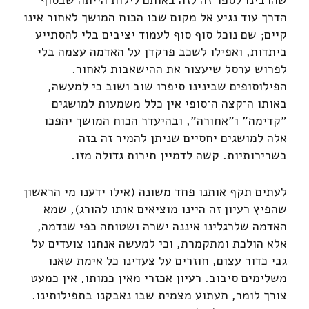
הדרך עוד נגיע אל מקום שבו הכוח המושך לאחור אינו
קיים; שם נוכל סוף סוף לעמוד יציבים בלי להסתייע
ביתדות, ואפילו לשכב פרקדן על האדמה עצמה בלי
לפרוש ערסל שיעצור את ההישאבות לאחור.
הפילוסופים שבינינו סיפרו שוב ושוב כי למעשה,
באותו ה־קצה ה־סופי אין כלל משמעות למושגים
"קדימה" ו"אחורה", ובהיעדר הכוח המושך יהפכו
אלה למושגים יחסיים שניתן להמיר זה בזה
בשרירותיות. קשה לדמיין חירות גדולה מזו.
לעתים תקף אותנו פחד משונה (אילו ידענו מי הראשון
שהפיץ רעיון זה היינו מוציאים אותו להורג), שמא
האדמה שלרגלינו איננה ישרה ושטוחה כפי שנדמה,
אלא הולכת ומתקמרת, וכי למעשה אנחנו צועדים על
גבי כדור עצום, חוזרים על צעדינו כל אימת שאנו
משלימים סיבוב. רעיון אכזרי מאין כמותו, אין כמעט
צורך לומר, תעתוע מצמית שבו נאבקנו בתפילותינו.