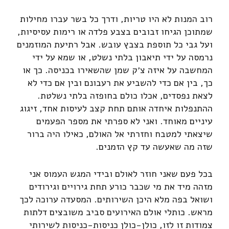
רוב המנות לא היו טריות, ודרך כל בשר עברו מחילות
שמתוכן הגיחו זבובים בצבע פלדה או רימות עסיסיות,
ועל גבי כל תוספת בצבץ עובש. אבל רתיעת המוזמנים
נרמסה על ידי תיאבון בלתי נשלט, או שמא על ידי
המחשבה על איזה צ׳ק שמן שהשאירו בכניסה. כך או
כך, בין אם כדי להשביע את רעבונם ובין אם כדי לא
לצאת נפסדים, אכלו כולם בחופזה בלתי נשלטת.
ההתנפלות איחדה אותם תחת קצב לעיסות אחד, זיגוג
עיניים מאוחד. ואני לא ספרתי את מספר הפעמים
שיצאתי למטבח וחזרתי אל האולם, כאילו היה ברור
שזה מה שאעשה עד קץ הזמנים.
בכל פעם שאני חוזר לאולם ובידי המגש העמוס אני
מזהה מיד את מי שכבר כורע תחת גירויים וגירודים
ושואל בפה מלא היכן השירותים. המסעדה ערוכה לכך
מראש. כותלי אולם האירועים סביב משובצים דלתות
צמודות זו לזו, כולן-כולן כניסות-כניסות לשירותי