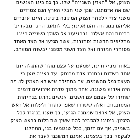
הצוק, אל "האוזן השנייה" שלו. כך גם כינו האנשים
שם את אדמתנו, שכּן שני חבלי הארץ הנם צמודים
משני צדי קלסתר הצוק המוגבה בינינו. היינו עוברים
אליהם במנהרה והם אלינו; בלי לתאם, היינו מבקרים
בביתם והם אצלנו. ובהגיענו אל האוזן השנייה היינו
מחליפים חדשות וסחורות, אשר הגיעו אל הצד האחד
מסוחרי המזרח ואל הצד השני מספני יבשות המערב.
באחד מביקורינו, שמענו על עצם מוזר שהתגלה יום
אחד בשדות ובתוכו אדם מרוסק. עד ראייה טען כי
העצם נפל מהשמים, אך בתחילה איש לא האמין לו. זה
היה אירוע משונה, אחד מתוך סדרת אירועים דומים
שחזרו על עצמם עם השנים. אנשים נהרגו בנחיתות
המסוכנות, ואלה ששרדו שאפו לחזור ולעלות אל ראש
הצוק, אל ארצם שממנה הגיעו, כך טענו בניגוד לכל
היגיון. ניסינו להסביר להם שאין שם כלום בראש הצוק
בשמים, אך עם הזמן, ככל שנטמעו בנו, התחלנו
לפקפק בכך בעצמנו. אמנם המשכנו לעבד את