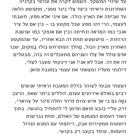
על שיווי המשקל. השמש דקרה את עורפי בקרניה
האחרונות וראיתי כיצד צִלי ניגר ממני, מתפשט הלאה
עד שכיסה את הארץ כולה. אם איני אלא מסע, חשבתי
לעצמי, הרי זהו מסע שכל מקטע בו – בין אם על ציר
אנכי כמו המְראה ונחיתה ובין אם אופקי כמו שושנת
הרוחות – מיטשטש תחת זה הבא אחריו, עד שהמקטע
האחרון מאיֵין הכול, מַהלך המתרחש כולו בַּמקום, שבו
אדם צולל אל צִלו ושניהם מתעכלים זה בזה, מבטלים
זה את זה. אבל לא אני! אני זינקתי מעבר לצִלי,
דילגתי מעליו ומצאתי את עצמי במטבח סואן.
הצצתי מבעד לצוהר בדלת המטבח וראיתי אנשים
רבים באולם אירועים עצום, זוללים ביתר שאת. הרעב
גאָה גם בי אך איש צוות מיהר ותלה סינר על צווארי,
זרק עליי כובע תואם וסימן לי להתחיל בהגשה. בתוך
האור העמום המגמגם של האולם, תחת נברשות
רוטטות ממטירות אבק, ריחפתי עם המגש הגדול
והעמוס, עומד בקצב רק בקושי.