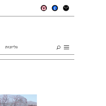
instagram
facebook
mail
גליונות
Toggle
sidebar
&
navigation