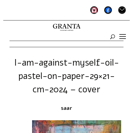
instagram
facebook
mail
I-am-against-myself-oil-
pastel-on-paper-29×21-
cm-2024 – cover
saar